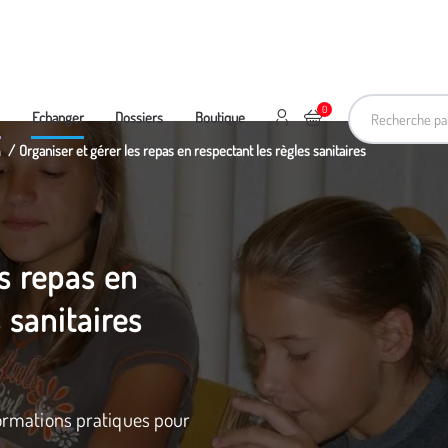
Recherche pa
0
Mon compte
Ajouter au panier
e
Echanger
Dossiers
Boutique
n
Organiser et gérer les repas en respectant les règles sanitaires
es repas en
 sanitaires
nformations pratiques pour