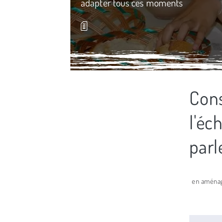
adapter tous ces moments
Cons
Média secondaire
l'éc
parl
en aménage