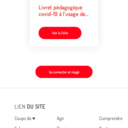
Livret pédagogique
covid-19 à l’usage des
enseignant.e.s,
animateur.trice.s,
éducateur.trice.s….
Voir la fiche
Comment en parler
avec les publics ?
Se connecter et réagir
LIEN
DU SITE
Menu
Coups de ♥
Agir
Comprendre