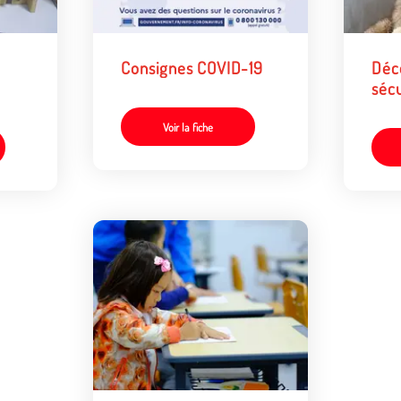
t
Consignes COVID-19
Déc
sécu
Voir la fiche