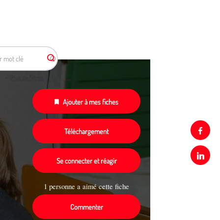
r mot clé
Plus de filtres
Ajouter à mes fiches
Face
Téléchargement
Link
Se connecter et réagir
1 personne a aimé cette fiche
Commenter