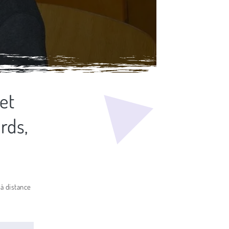
et
rds,
 à distance