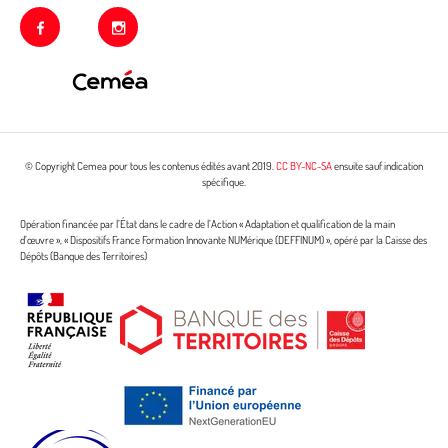
facebook
instagram
© Copyright Cemea pour tous les contenus édités avant 2019.
CC BY-NC-SA
ensuite sauf indication
spécifique.
Opération financée par l’État dans le cadre de l’Action « Adaptation et qualification de la main
d’œuvre », « Dispositifs France Formation Innovante NUMérique (DEFFINUM) », opéré par la Caisse des
Dépôts (Banque des Territoires)