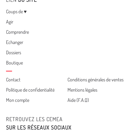
Menu
Coups de ♥
Agir
Comprendre
Echanger
Dossiers
Boutique
Cemea
Contact
Conditions générales de ventes
Politique de confidentialité
Mentions légales
footer
Mon compte
Aide (F.A.Q)
RETROUVEZ LES CEMEA
SUR LES RÉSEAUX SOCIAUX