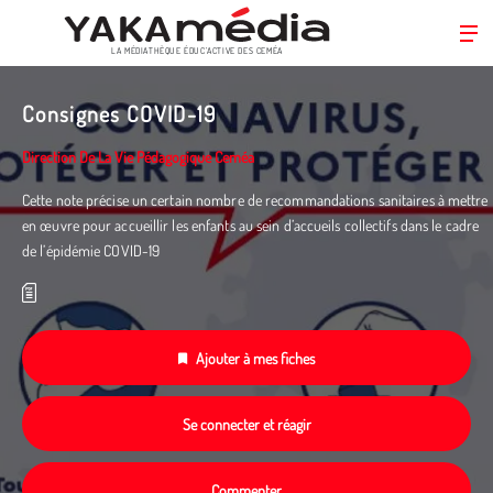
LA MÉDIATHÈQUE ÉDUC’ACTIVE DES CEMÉA
Aller
au
Consignes COVID-19
contenu
principal
Direction De La Vie Pédagogique Ceméa
Cette note précise un certain nombre de recommandations sanitaires à mettre
en œuvre pour accueillir les enfants au sein d’accueils collectifs dans le cadre
de l’épidémie COVID-19
Ajouter à mes fiches
Se connecter et réagir
Commenter