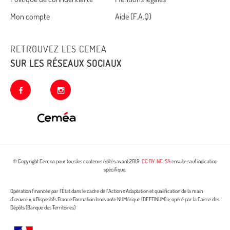
footer
Mon compte
Aide (F.A.Q)
RETROUVEZ LES CEMEA
SUR LES RÉSEAUX SOCIAUX
facebook
instagram
© Copyright Cemea pour tous les contenus édités avant 2019.
CC BY-NC-SA
ensuite sauf indication
spécifique.
Opération financée par l’État dans le cadre de l’Action « Adaptation et qualification de la main
d’œuvre », « Dispositifs France Formation Innovante NUMérique (DEFFINUM) », opéré par la Caisse des
Dépôts (Banque des Territoires)