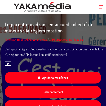
LA MÉDIATHÈQUE ÉDUC’ACTIVE DES CEMÉA
Aller
au
Le parent encadrant en accueil collectif de
contenu
mineurs : la réglementation
principal
Direction Des Publications Ceméa
&
JPA Jeunesse Au Plein Air
C’est quoi la règle ? Cinq questions autour de la participation des parents lors
d'un séjour en ACM (accueil collectif de mineurs)
Ajouter à mes fiches
Téléchargement