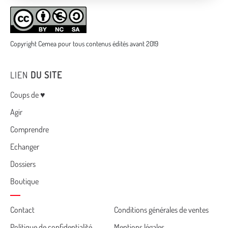
Copyright Cemea pour tous contenus édités avant 2019
LIEN
DU SITE
Menu
Coups de ♥
Agir
Comprendre
Echanger
Dossiers
Boutique
Cemea
Contact
Conditions générales de ventes
Politique de confidentialité
Mentions légales