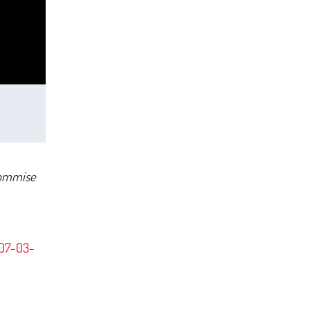
 commise
007-03-