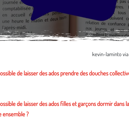
kevin-laminto vi
 possible de laisser des ados prendre des douches collectiv
 possible de laisser des ados filles et garçons dormir dans
 ensemble ?