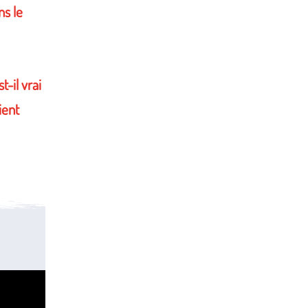
ns le
-il vrai
ient