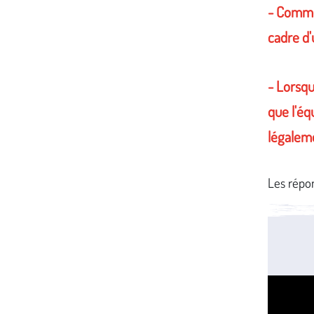
- Commen
cadre d'
- Lorsqu
que l'éq
légaleme
Les répo