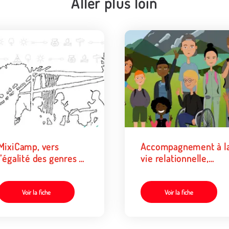
Aller plus loin
MixiCamp, vers
Accompagnement à l
l’égalité des genres et
vie relationnelle,
des sexualités
affective et sexuelle
Voir la fiche
Voir la fiche