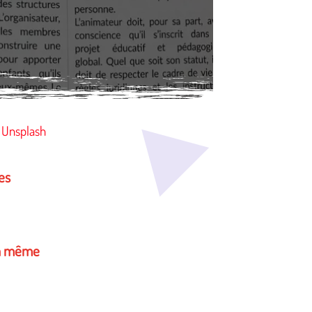
a
Unsplash
es
 la même