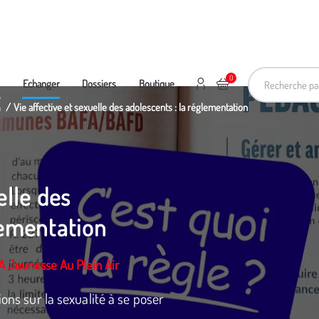
Recherche pa
0
Mon compte
Ajouter au panier
e
Echanger
Dossiers
Boutique
n
Vie affective et sexuelle des adolescents : la réglementation
elle des
lementation
A Jeunesse Au Plein Air
ions sur la sexualité à se poser