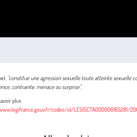
pel,
"constitue une agression sexuelle toute atteinte sexuelle
ence, contrainte, menace ou surprise".
avoir plus
/www.legifrance.gouv.fr/codes/id/LEGISCTA000006165281/2