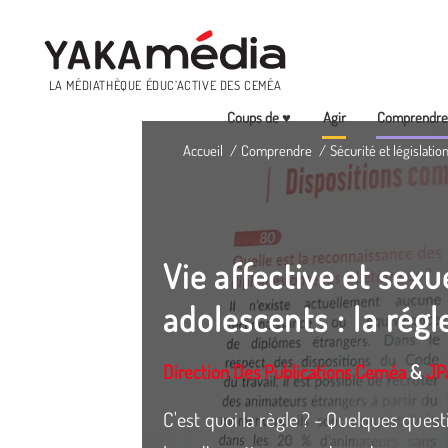
Menu
LA MÉDIATHÈQUE ÉDUC’ACTIVE DES CEMÉA
Coups de ♥
Agir
Comprendr
Aller
Accueil
Comprendre
Sécurité et législatio
au
contenu
principal
Vie affective et sexu
adolescents : la rég
Direction Des Publications Ceméa
&
JP
C'est quoi la règle ? - Quelques quest