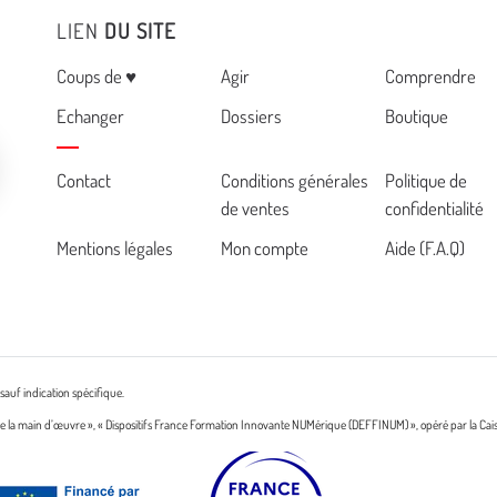
LIEN
DU SITE
Menu
Coups de ♥
Agir
Comprendre
Echanger
Dossiers
Boutique
Cemea
Contact
Conditions générales
Politique de
de ventes
confidentialité
footer
Mentions légales
Mon compte
Aide (F.A.Q)
sauf indication spécifique.
n de la main d’œuvre », « Dispositifs France Formation Innovante NUMérique (DEFFINUM) », opéré par la Cai