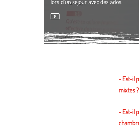
lors d’un séjour avec des ados.
Média secondaire
- Est-il
mixtes ?
- Est-il
chambre