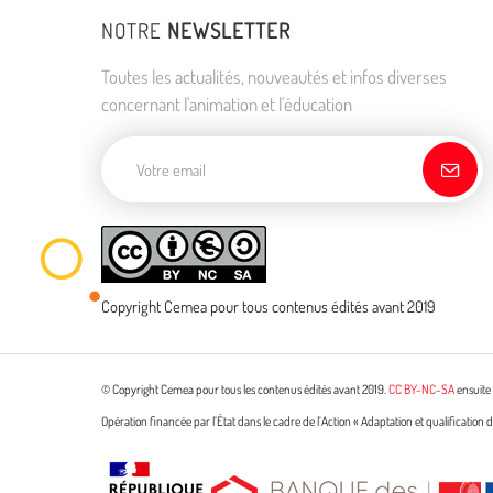
NOTRE
NEWSLETTER
Toutes les actualités, nouveautés et infos diverses
concernant l'animation et l'éducation
Adresse de courriel
Copyright Cemea pour tous contenus édités avant 2019
© Copyright Cemea pour tous les contenus édités avant 2019.
CC BY-NC-SA
ensuite 
Opération financée par l’État dans le cadre de l’Action « Adaptation et qualificatio