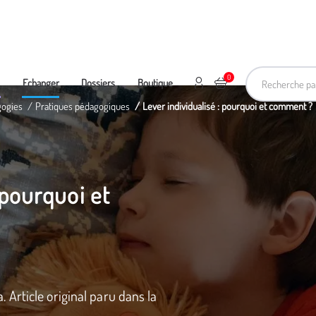
Recherche pa
0
Mon compte
Ajouter au panier
e
Echanger
Dossiers
Boutique
gogies
Pratiques pédagogiques
Lever individualisé : pourquoi et comment ?
 pourquoi et
Article original paru dans la