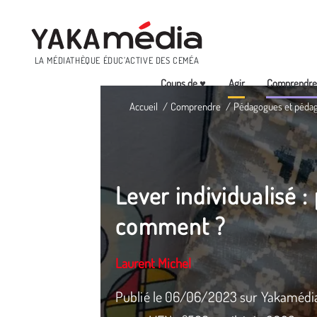
Menu
LA MÉDIATHÈQUE ÉDUC’ACTIVE DES CEMÉA
Coups de ♥
Agir
Comprendr
Aller
Accueil
Comprendre
Pédagogues et péda
au
contenu
principal
Lever individualisé :
comment ?
Laurent Michel
Publié le 06/06/2023 sur Yakamédia. 