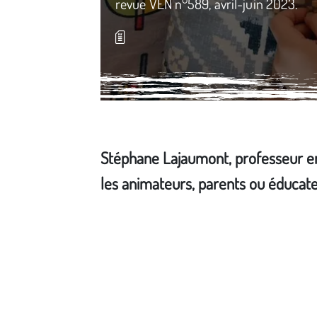
revue VEN n°589, avril-juin 2023.
Stéphane Lajaumont, professeur en 
les animateurs, parents ou éducate
Média secondaire