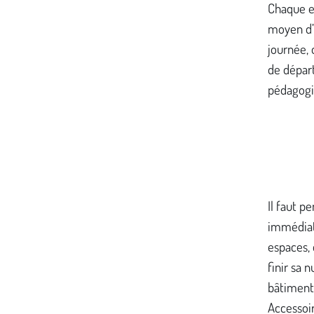
Chaque en
moyen d’
journée, 
de départ
pédagogiq
Il faut p
immédiat
espaces, 
finir sa 
bâtiment 
Accessoir