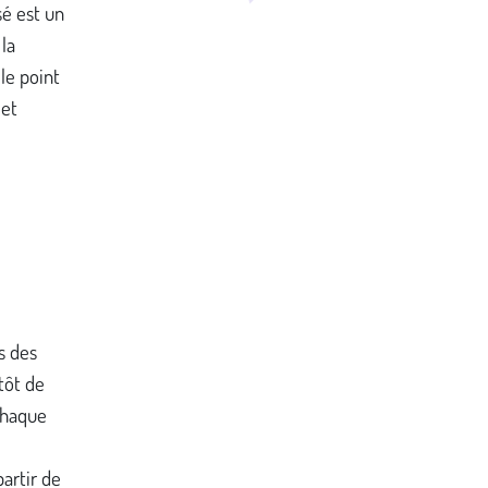
sé est un
la
 le point
jet
é
s des
tôt de
 chaque
partir de