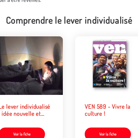
Comprendre le lever individualisé
Le lever individualisé
VEN 589 - Vivre la
: idée nouvelle et
culture !
audacieuse ?
Voir la fiche
Voir la fiche