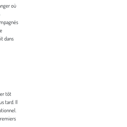
manger où
n
compagnés
se
uit dans
er tôt
s tard. Il
ptionnel.
 premiers