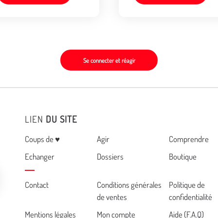
Se connecter et réagir
LIEN
DU SITE
Menu
Coups de ♥
Agir
Comprendre
Echanger
Dossiers
Boutique
Cemea
Contact
Conditions générales
Politique de
de ventes
confidentialité
footer
Mentions légales
Mon compte
Aide (F.A.Q)