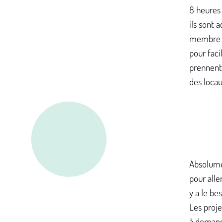
8 heures 
ils sont 
membre de
pour faci
prennent 
des locau
Absolumen
pour alle
y a le be
Les proje
à demande