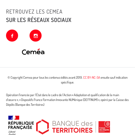
RETROUVEZ LES CEMEA
SUR LES RÉSEAUX SOCIAUX
facebook
instagram
© Copyright Cemea pour tous les contenus édités avant 2019.
CC BY-NC-SA
ensuite sauf indication
spécifique.
Opération financée par l’État dans le cadre de l’Action « Adaptation et qualification de la main
d’œuvre », « Dispositifs France Formation Innovante NUMérique (DEFFINUM) », opéré par la Caisse des
Dépôts (Banque des Territoires)