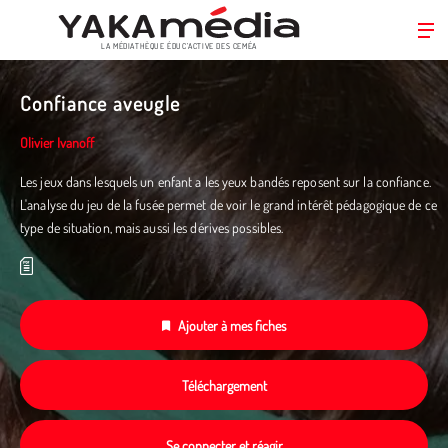
LA MÉDIATHÈQUE ÉDUC’ACTIVE DES CEMÉA
Aller
au
Confiance aveugle
contenu
principal
Olivier Ivanoff
Les jeux dans lesquels un enfant a les yeux bandés reposent sur la confiance.
L'analyse du jeu de la fusée permet de voir le grand intérêt pédagogique de ce
type de situation, mais aussi les dérives possibles.
Ajouter à mes fiches
Téléchargement
Se connecter et réagir