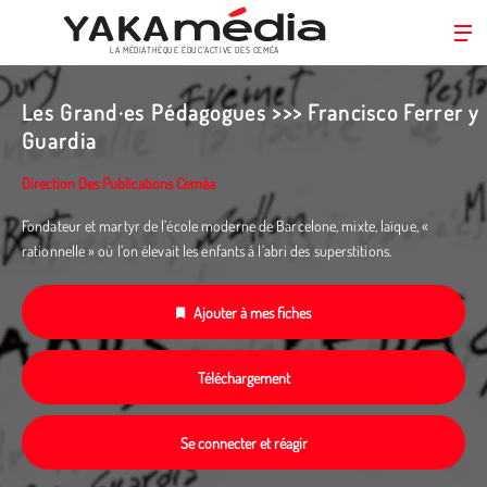
LA MÉDIATHÈQUE ÉDUC’ACTIVE DES CEMÉA
Aller
au
Les Grand·es Pédagogues >>> Francisco Ferrer y
contenu
Guardia
principal
Direction Des Publications Ceméa
Fondateur et martyr de l’école moderne de Barcelone, mixte, laïque, «
rationnelle » où l’on élevait les enfants à l’abri des superstitions.
Ajouter à mes fiches
Téléchargement
Se connecter et réagir