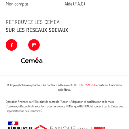
Mon compte
Aide (F.A.Q)
RETROUVEZ LES CEMEA
SUR LES RÉSEAUX SOCIAUX
facebook
instagram
© Copyright Cemea pour tous les contenus édités avant 2019.
CC BY-NC-SA
ensuite sauf indication
spécifique.
Opération financée par l’État dans le cadre de l’Action « Adaptation et qualification de la main
d’œuvre », « Dispositifs France Formation Innovante NUMérique (DEFFINUM) », opéré par la Caisse des
Dépôts (Banque des Territoires)