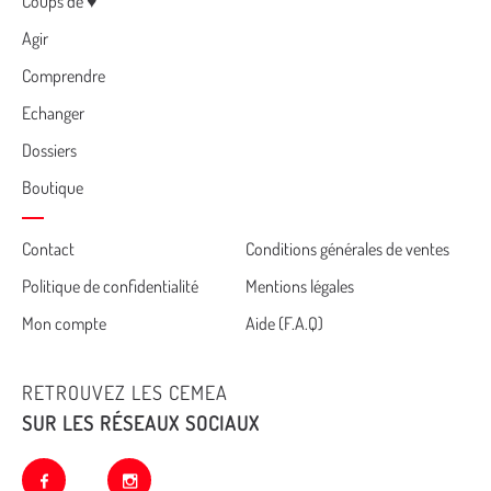
Menu
Coups de ♥
Agir
Comprendre
Echanger
Dossiers
Boutique
Cemea
Contact
Conditions générales de ventes
Politique de confidentialité
Mentions légales
footer
Mon compte
Aide (F.A.Q)
RETROUVEZ LES CEMEA
SUR LES RÉSEAUX SOCIAUX
facebook
instagram