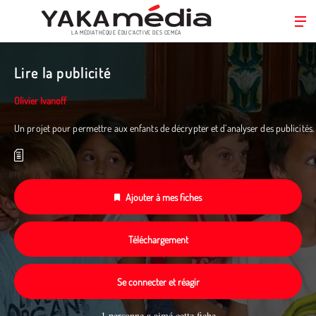
LA MÉDIATHÈQUE ÉDUC’ACTIVE DES CEMÉA
Aller
au
Lire la publicité
contenu
principal
Olivier Ivanoff
Un projet pour permettre aux enfants de décrypter et d’analyser des publicités.
Ajouter à mes fiches
Téléchargement
Se connecter et réagir
1 personne a aimé cette fiche