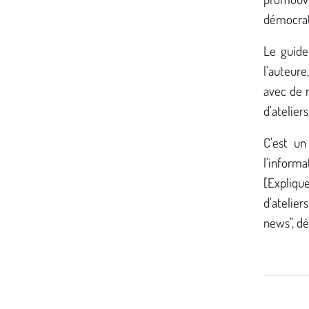
démocrat
Le guide
l'auteur
avec de 
d'atelier
C'est un
l'inform
[Explique
d'atelier
news", dé