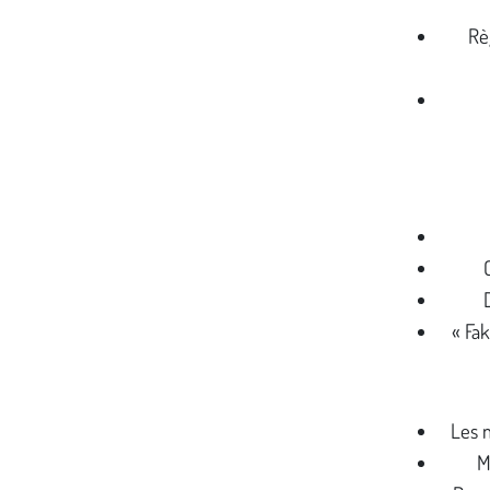
Rè
« Fa
Les 
M