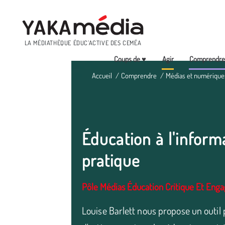
Menu
LA MÉDIATHÈQUE ÉDUC’ACTIVE DES CEMÉA
Coups de ♥
Agir
Comprendr
Aller
Accueil
Comprendre
Médias et numérique
au
contenu
principal
Éducation à l'inform
pratique
Pôle Médias Éducation Critique Et Eng
Louise Barlett nous propose un outil 