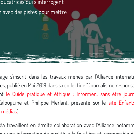
éducatrices qui s'interrogent
on avec des pistes pour mettre
age s'inscrit dans les travaux menés par l'Alliance internat
tes, publié en Mai 2019 dans sa collection "Journalisme responsa
ent
le Guide pratique et éthique : Informer... sans être journ
Kalouguine et Philippe Merlant, présenté sur le
site Enfant
t médias
).
a travaillent en étroite collaboration avec l'Alliance notam
r une information de qualité, à la fois libre et responsable 