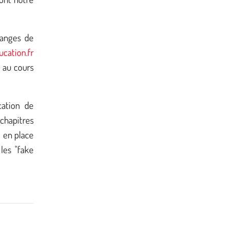
hanges de
cation.fr
 au cours
cation de
chapitres
e en place
 les "fake