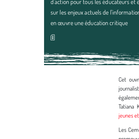
d'action pour tous les éducateurs et 
sur les enjeux actuels de l'informati
en œuvre une éducation critique
Média secondaire
Cet ouvr
journalis
égalem
Tatiana 
jeunes e
Les Cemé
promouvoi