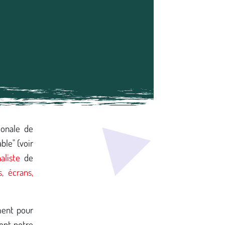
ionale de
ble" (voir
aliste
de
s, écrans,
ment pour
dont notre