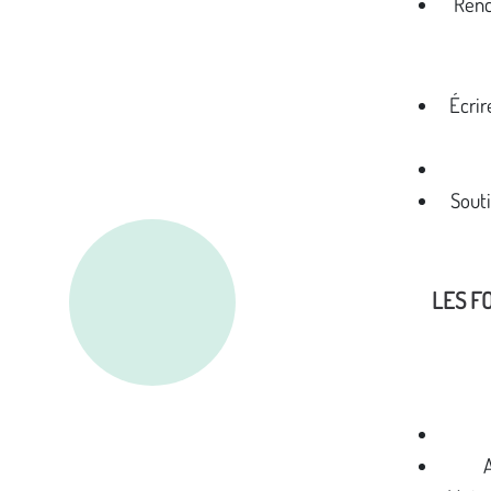
Ren
Écrir
Sout
LES F