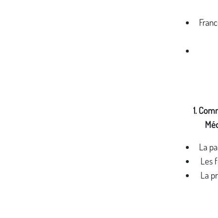
Franc
1. Comm
Méd
La p
Les 
La p