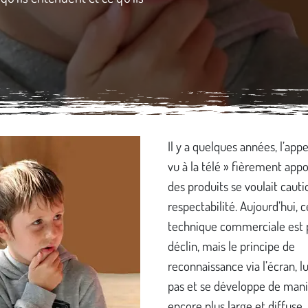
Il y a quelques années, l’appe
vu à la télé » fièrement app
des produits se voulait cauti
respectabilité. Aujourd’hui, c
technique commerciale est 
déclin, mais le principe de
reconnaissance via l’écran, lui
pas et se développe de man
encore plus large et diffuse.