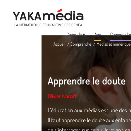
Menu
LA MÉDIATHÈQUE ÉDUC’ACTIVE DES CEMÉA
Coups de ♥
Agir
Comprendr
Aller
Accueil
Comprendre
Médias et numérique
au
contenu
principal
Apprendre le doute
Olivier Ivanoff
L'éducation aux médias est une des mi
Il faut apprendre le doute aux enfants
de s’interroger sur ce qu’ils voient, ce