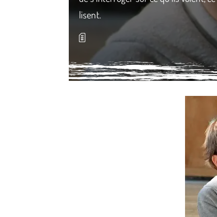
lisent.
Média secondaire