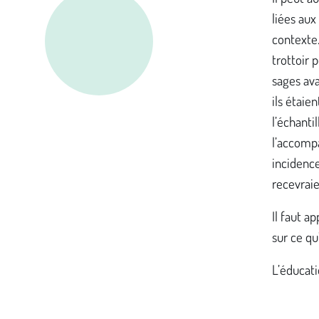
liées aux
contexte.
trottoir 
sages ava
ils étaien
l’échanti
l’accompa
incidence
recevraie
Il faut a
sur ce qu’
L’éducati