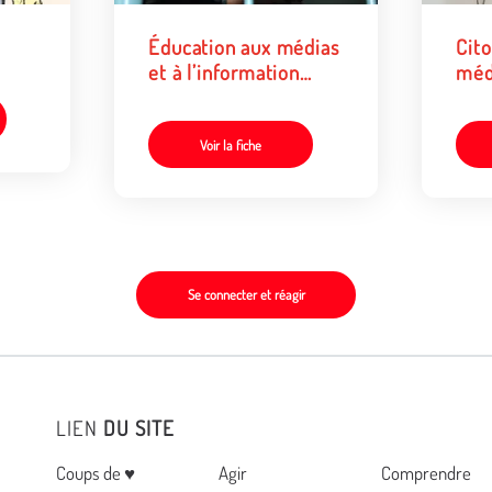
Éducation aux médias
Cit
et à l’information
méd
concernant les
l’in
représentations
de m
auprès des jeunes
cliq
Voir la fiche
mineurs en situation
d’incarcération.
Se connecter et réagir
LIEN
DU SITE
Menu
Coups de ♥
Agir
Comprendre