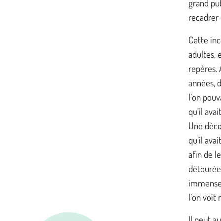
grand pu
recadrer 
Cette inc
adultes, 
repères. 
années, d
l’on pouva
qu’il ava
Une décon
qu’il ava
afin de l
détourées
immense
l’on voit
Il peut a