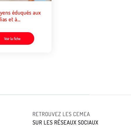
oyens éduqués aux
ias et à
formation : penser
anière critique,
uer à bon escient
Voir la fiche
RETROUVEZ LES CEMEA
SUR LES RÉSEAUX SOCIAUX