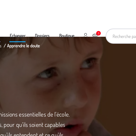
Recherche pa
0
Mon compte
Ajouter au panier
e
Echanger
Dossiers
Boutique
s
Apprendre le doute
ssions essentielles de l'école.
, pour qu’ils soient capables
 qu’ils entendent et ce qu’ils