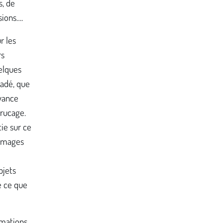
s, de
sions….
r les
rs
uelques
uadé, que
yance
trucage.
tie sur ce
s images
bjets
e ce que
rmations