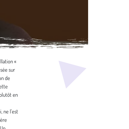
llation «
osée sur
on de
ette
plutôt en
, ne l’est
ière
 Un