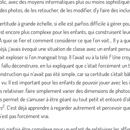
blic, avec des moyens informatiques plus ou moins sophistiqué
des photos, de les retoucher, de les modifier, d’y faire des inclu
ertitude à grande échelle, si elle est parfois difficile à gérer pou
est encore plus complexe pour les enfants, qui construisent leu
A quoi se fier et comment considérer ce que l’on voit… Il y a q
éjà, j’avais évoqué une situation de classe avec un enfant pers
1
it exploser si l’on mangeait trop. Il l’avait vu à la télé !
Une cro
it fallu déconstruire, en lui expliquant que c’était forcément un 
struction qui n’avait pas été simple, car sa certitude s’était bâ
it vu. Il est important pour les enfants de pouvoir jouer avec le
es relativiser. Faire simplement varier des dimensions de photos
 permet de s’amuser à être géant ou tout petit et entouré d’o
2
s
. C’est déjà apprendre à regarder autrement et percevoir qu
 n’est pas forcément vrai.
ussi parfois être complexe pour un enfant de relativiser les affi