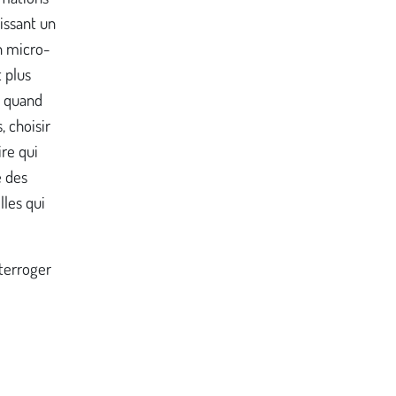
issant un
un micro-
t plus
t quand
, choisir
ire qui
e des
lles qui
nterroger