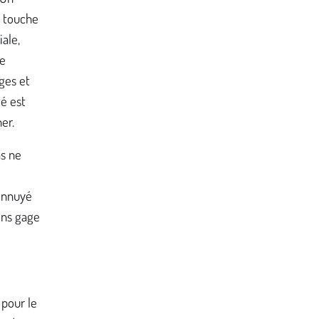
» touche
iale,
ne
ges et
té est
er.
s ne
 ennuyé
ins gage
 pour le