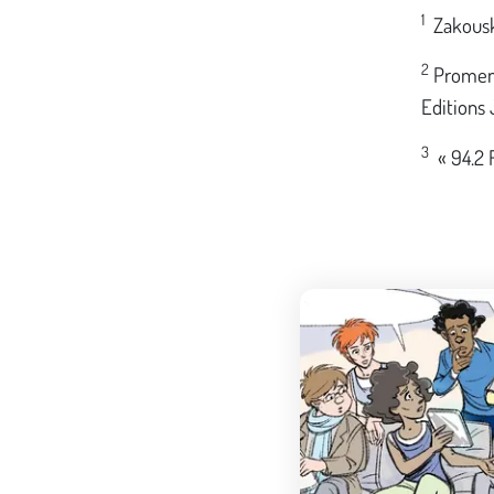
1
Zakouski
2
Promena
Editions
3
« 94.2 