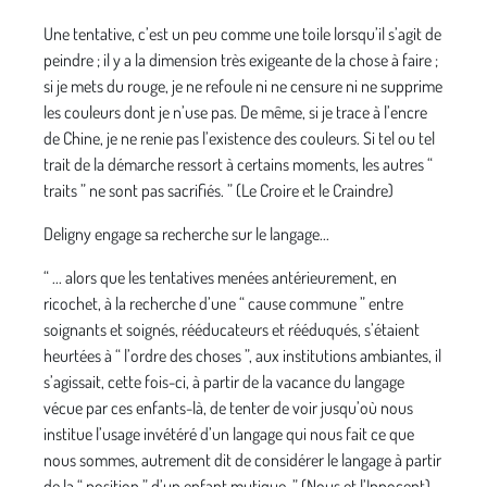
Une tentative, c’est un peu comme une toile lorsqu’il s’agit de
peindre ; il y a la dimension très exigeante de la chose à faire ;
si je mets du rouge, je ne refoule ni ne censure ni ne supprime
les couleurs dont je n’use pas. De même, si je trace à l’encre
de Chine, je ne renie pas l’existence des couleurs. Si tel ou tel
trait de la démarche ressort à certains moments, les autres “
traits ” ne sont pas sacrifiés. ” (Le Croire et le Craindre)
Deligny engage sa recherche sur le langage...
“ ... alors que les tentatives menées antérieurement, en
ricochet, à la recherche d’une “ cause commune ” entre
soignants et soignés, rééducateurs et rééduqués, s’étaient
heurtées à “ l’ordre des choses ”, aux institutions ambiantes, il
s’agissait, cette fois-ci, à partir de la vacance du langage
vécue par ces enfants-là, de tenter de voir jusqu’où nous
institue l’usage invétéré d’un langage qui nous fait ce que
nous sommes, autrement dit de considérer le langage à partir
de la “ position ” d’un enfant mutique. ” (Nous et l’Innocent)