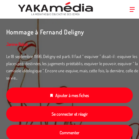
LA MÉDIATHÈQUE ÉDUC’ACTIVE DES CEMÉA
Aller
au
Hommage à Fernand Deligny
contenu
principal
Janine Rabat
Le 18 septembre 1996, Deligny est parti. Il faut “ esquiver ” disait-il : esquiver les
places pré-destinées, les jugements préétablis, esquiver le pouvoir, esquiver “ la
camisole idéologique ”. Encore une esquive, mais, cette fois, la dernière, celle de
sa vie...
Ajouter à mes fiches
Se connecter et réagir
Commenter