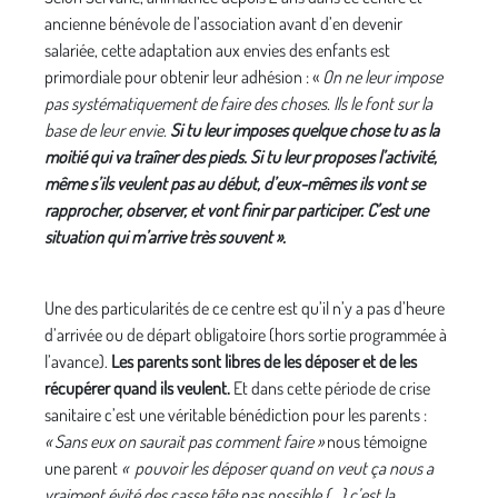
ancienne bénévole de l’association avant d’en devenir
salariée, cette adaptation aux envies des enfants est
primordiale pour obtenir leur adhésion : «
On ne leur impose
pas systématiquement de faire des choses. Ils le font sur la
base de leur envie.
Si tu leur imposes quelque chose tu as la
moitié qui va traîner des pieds. Si tu leur proposes l’activité,
même s’ils veulent pas au début, d’eux-mêmes ils vont se
rapprocher, observer, et vont finir par participer. C’est une
situation qui m’arrive très souvent ».
Une des particularités de ce centre est qu’il n’y a pas d’heure
d’arrivée ou de départ obligatoire (hors sortie programmée à
l’avance).
Les parents sont libres de les déposer et de les
récupérer quand ils veulent.
Et dans cette période de crise
sanitaire c’est une véritable bénédiction pour les parents :
« Sans eux on saurait pas comment faire »
nous témoigne
une parent
« pouvoir les déposer quand on veut ça nous a
vraiment évité des casse tête pas possible {…} c’est la