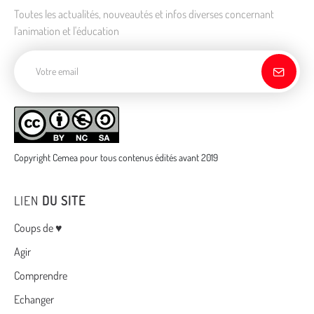
Toutes les actualités, nouveautés et infos diverses concernant
l'animation et l'éducation
Adresse de courriel
Copyright Cemea pour tous contenus édités avant 2019
LIEN
DU SITE
Menu
Coups de ♥
Agir
Comprendre
Echanger