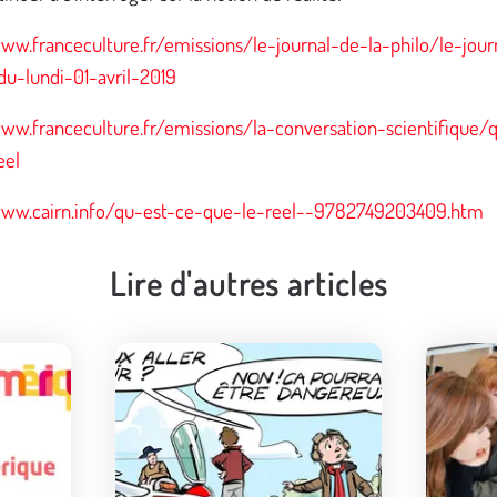
www.franceculture.fr/emissions/le-journal-de-la-philo/le-jour
du-lundi-01-avril-2019
www.franceculture.fr/emissions/la-conversation-scientifique/
eel
www.cairn.info/qu-est-ce-que-le-reel--9782749203409.htm
Lire d'autres articles