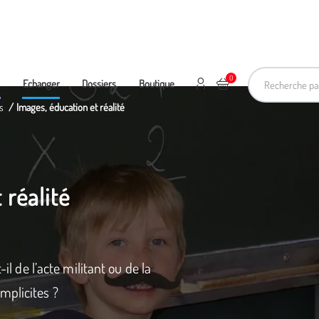
Recherche pa
0
Mon compte
Ajouter au panier
e
Echanger
Dossiers
Boutique
s
Images, éducation et réalité
 réalité
-il de l’acte militant ou de la
mplicites ?