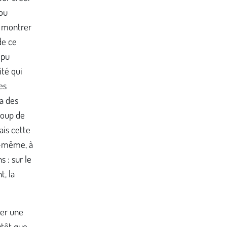
 ou
r montrer
de ce
 pu
ité qui
es
 a des
coup de
ais cette
le-même, à
s : sur le
t, la
ter une
utôt que