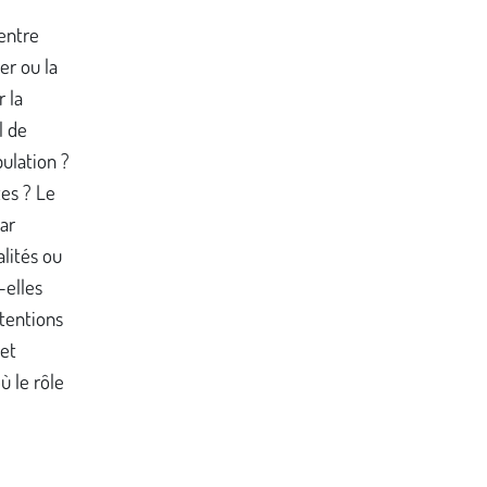
 entre
er ou la
 la
l de
pulation ?
es ? Le
ar
alités ou
-elles
tentions
 et
 le rôle