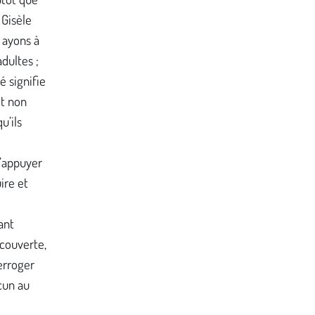
 Gisèle
s ayons à
adultes ;
é signifie
et non
u’ils
s’appuyer
uire et
ant
écouverte,
terroger
acun au