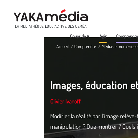
Menu
LA MÉDIATHÈQUE ÉDUC’ACTIVE DES CEMÉA
Coups de ♥
Agir
Comprendr
Aller
Accueil
Comprendre
Médias et numérique
au
contenu
principal
Images, éducation et
Olivier Ivanoff
Modifier la réalité par l’image relève-t
manipulation ? Que montrer ? Quels i