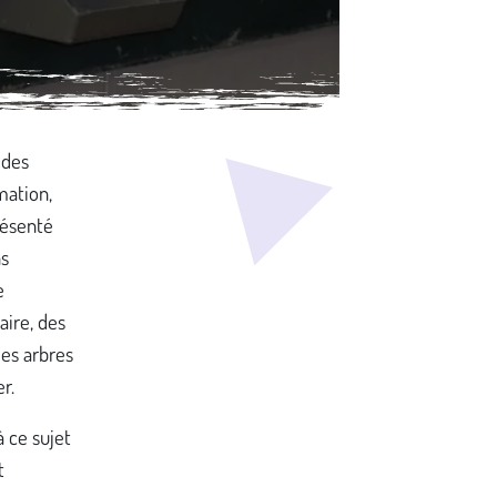
 des
mation,
résenté
ns
e
aire, des
des arbres
r.
à ce sujet
t