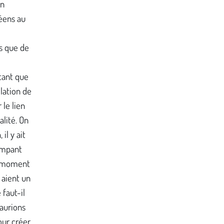
un
céens au
s que de
tant que
llation de
 le lien
alité. On
il y ait
impant
re moment
 aient un
 faut-il
 aurions
our créer