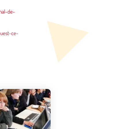
nal-de-
quest-ce-