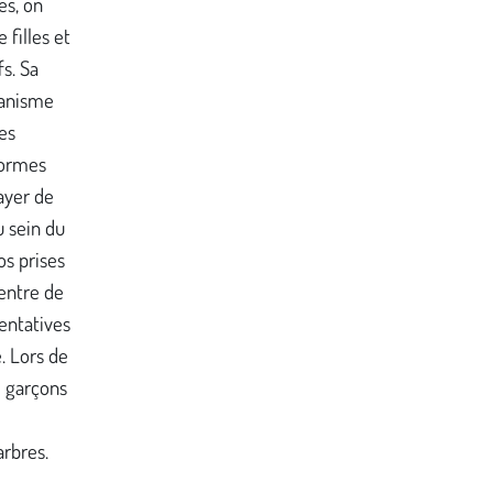
es, on
 filles et
fs. Sa
ganisme
es
normes
ayer de
u sein du
os prises
entre de
entatives
. Lors de
e garçons
rbres.