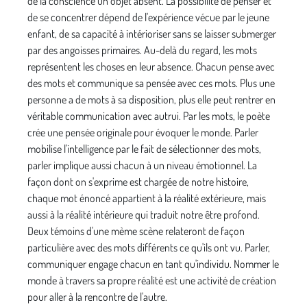
de la conscience un objet absent. La possibilité de penser et
de se concentrer dépend de l'expérience vécue par le jeune
enfant, de sa capacité à intérioriser sans se laisser submerger
par des angoisses primaires. Au-delà du regard, les mots
représentent les choses en leur absence. Chacun pense avec
des mots et commu­nique sa pensée avec ces mots. Plus une
personne a de mots à sa disposition, plus elle peut rentrer en
véritable communication avec autrui. Par les mots, le poète
crée une pensée originale pour évoquer le monde. Parler
mobilise l'intelligence par le fait de sélectionner des mots,
parler implique aussi chacun à un niveau émotion­nel. La
façon dont on s'exprime est chargée de notre his­toire,
chaque mot énoncé appartient à la réalité extérieure, mais
aussi à la réalité intérieure qui traduit notre être pro­fond.
Deux témoins d'une mème scène relateront de façon
particulière avec des mots différents ce qu'ils ont vu. Parler,
communiquer engage chacun en tant qu'individu. Nommer le
monde à travers sa propre réalité est une acti­vité de création
pour aller à la rencontre de l'autre.