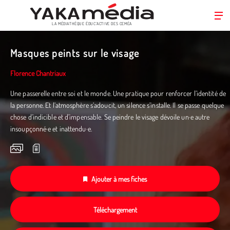
LA MÉDIATHÈQUE ÉDUC’ACTIVE DES CEMÉA
Aller
au
Masques peints sur le visage
contenu
principal
Florence Chantriaux
Une passerelle entre soi et le monde. Une pratique pour renforcer l’identité de
la personne. Et l’atmosphère s’adoucit, un silence s’installe. Il se passe quelque
chose d’indicible et d’impensable. Se peindre le visage dévoile un·e autre
insoupçonné·e et inattendu·e.
Ajouter à mes fiches
Téléchargement