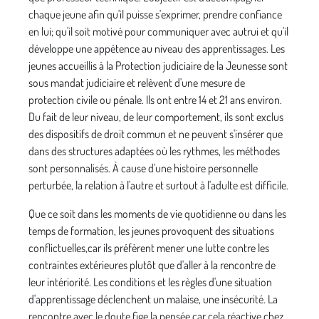
chaque jeune afin qu'il puisse s'exprimer, prendre confiance
en lui; qu'il soit motivé pour communi­quer avec autrui et qu'il
développe une appétence au niveau des apprentissages. Les
jeunes accueillis à la Pro­tection judiciaire de la Jeunesse sont
sous mandat judi­ciaire et relèvent d'une mesure de
protection civile ou pénale. Ils ont entre 14 et 21 ans environ.
Du fait de leur niveau, de leur comportement, ils sont exclus
des disposi­tifs de droit commun et ne peuvent s'insérer que
dans des structures adaptées où les rythmes, les méthodes
sont personnalisés. À cause d'une histoire personnelle
pertur­bée, la relation à l'autre et surtout à l'adulte est difficile.
Que ce soit dans les moments de vie quotidienne ou dans les
temps de formation, les jeunes provoquent des situa­tions
conflictuelles,car ils préfèrent mener une lutte contre les
contraintes extérieures plutôt que d'aller à la rencontre de
leur intériorité. Les conditions et les règles d'une situa­tion
d'apprentissage déclenchent un malaise, une insécurité. La
rencontre avec le doute fige la pensée car cela réactive chez