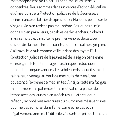
métamorphosent peu à peu. Ils sont impliqués, sérieux,
concentrés. Nous sommes dans un centre d'action éducative
et d'insertion de la Protection judiciaire de la Jeunesse, en
pleine séance de l'atelier d'expression : « Masques peints sur le
visage ». Je n'en reviens pas moi-même. Ces jeunes que je
connais bien par ailleurs, capables de déclencher un chahut
invraisemblable, d'insulter le premier venu et de se taper
dessus dès la moindre contrariété, sont d'un calme olympien.
J'ai travaillé la nuit comme veilleur dans des foyers PJJ
(protection judiciaire de la jeunesse) de la région parisienne
en exerçant la fonction d'agent technique d'éducation
pendant de longues années. Les adolescents accueillis m'ont
fait faire un voyage au bout de mes nuits de travail, me
poussant à l'extrême de mes limites. Ainsi j'ai testé ma fatigue,
mon humeur, ma patience et ma motivation à passer du
temps avec des jeunes bien « déchirés ». J'ai beaucoup
réfléchi, raconté mes aventures ou plutôt mes mésaventures
pour ne pas sombrer dans l'amertume et ne pas subir
négativement une réalité difficile. J'ai surtout pris du temps, à