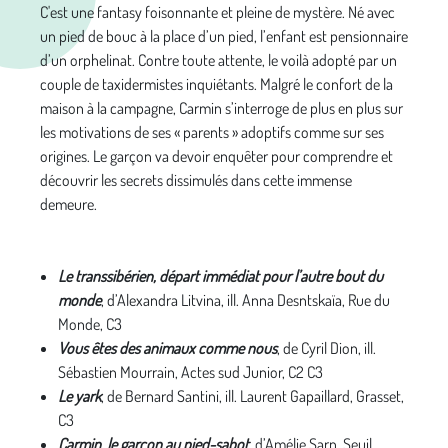
C'est une fantasy foisonnante et pleine de mystère. Né avec
un pied de bouc à la place d’un pied, l’enfant est pensionnaire
d’un orphelinat. Contre toute attente, le voilà adopté par un
couple de taxidermistes inquiétants. Malgré le confort de la
maison à la campagne, Carmin s’interroge de plus en plus sur
les motivations de ses « parents » adoptifs comme sur ses
origines. Le garçon va devoir enquêter pour comprendre et
découvrir les secrets dissimulés dans cette immense
demeure.
Le transsibérien, départ immédiat pour l’autre bout du
monde
, d’Alexandra Litvina, ill. Anna Desntskaïa, Rue du
Monde, C3
Vous êtes des animaux comme nous
, de Cyril Dion, ill.
Sébastien Mourrain, Actes sud Junior, C2 C3
Le yark
, de Bernard Santini, ill. Laurent Gapaillard, Grasset,
C3
Carmin, le garçon au pied-sabot
, d’Amélie Sarn, Seuil