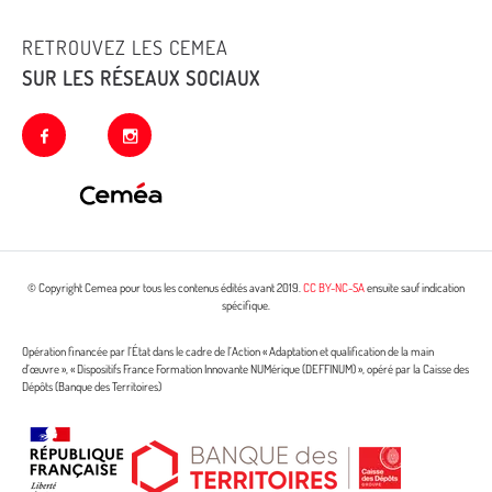
RETROUVEZ LES CEMEA
SUR LES RÉSEAUX SOCIAUX
facebook
instagram
© Copyright Cemea pour tous les contenus édités avant 2019.
CC BY-NC-SA
ensuite sauf indication
spécifique.
Opération financée par l’État dans le cadre de l’Action « Adaptation et qualification de la main
d’œuvre », « Dispositifs France Formation Innovante NUMérique (DEFFINUM) », opéré par la Caisse des
Dépôts (Banque des Territoires)