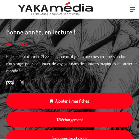
LA MÉDIATHÈQUE ÉDUC’ACTIVE DES CEMÉA
Aller
au
Bonne année, en lecture !
contenu
principal
Marion Katak
En ce début d'année 2022, et parce qu'il y en a bien besoin, une sélection
d'ouvrages pour continuer de voyager dans des univers magiques, et sauver le
monde !
Ajouter à mes fiches
Téléchargement
Se connecter et réagir