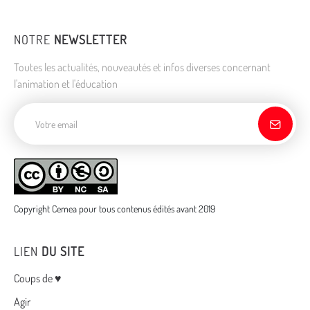
NOTRE
NEWSLETTER
Toutes les actualités, nouveautés et infos diverses concernant
l'animation et l'éducation
Adresse de courriel
Copyright Cemea pour tous contenus édités avant 2019
LIEN
DU SITE
Menu
Coups de ♥
Agir