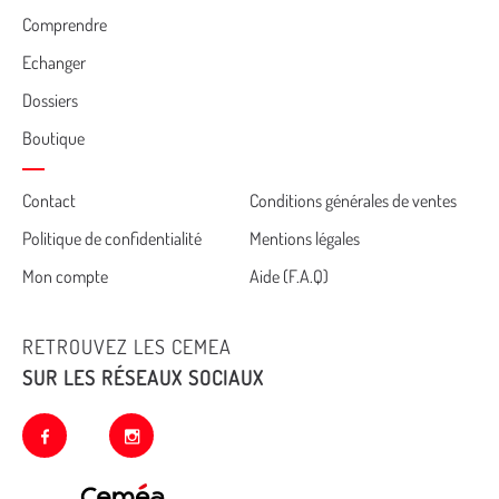
Comprendre
Echanger
Dossiers
Boutique
Cemea
Contact
Conditions générales de ventes
Politique de confidentialité
Mentions légales
footer
Mon compte
Aide (F.A.Q)
RETROUVEZ LES CEMEA
SUR LES RÉSEAUX SOCIAUX
facebook
instagram