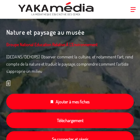
LA MÉDIATHÈQUE ÉDUC’ACTIVE DES CEMÉA
Aller
au
Nature et paysage au musée
contenu
principal
Groupe National Education Relative À L'Environnement
[DEDANS/DEHORS] Observer comment la culture, et notamment l’art, rend
compte de la nature et traduit le paysage, comprendre comment l’artiste
s’approprie un milieu
Ajouter à mes fiches
Téléchargement
Se connecter et réagir