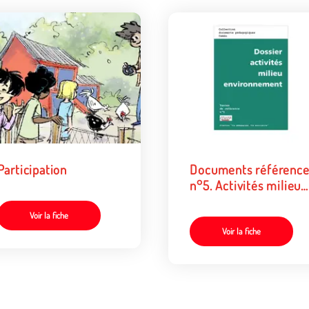
Participation
Documents référenc
n°5. Activités milieu
environnement
Voir la fiche
Voir la fiche