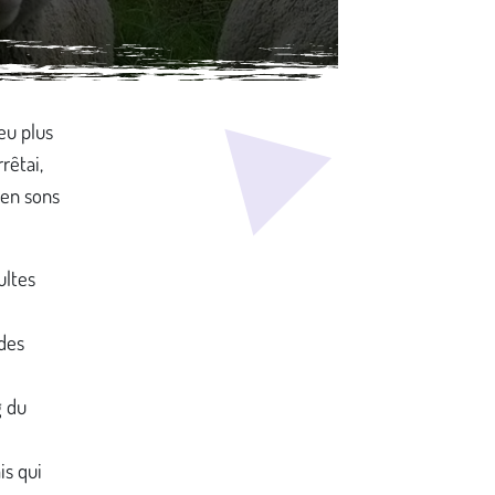
eu plus
rêtai,
 en sons
ultes
 des
g du
s qui