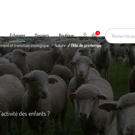
Recherche pa
0
Mon compte
Ajouter au panier
e
Echanger
Dossiers
Boutique
ement et transition écologique
Nature
Fête de printemps
l’activité des enfants ?