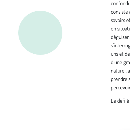
confondu
consiste 
savoirs e
en situat
déguiser,
s’interro
uns et de
d’une gra
naturel, 
prendre s
percevoi
Le défilé