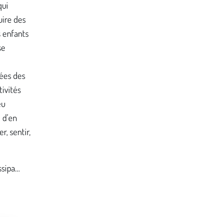
qui
uire des
s enfants
se
dées des
tivités
eu
 d’en
r, sentir,
ssipa…