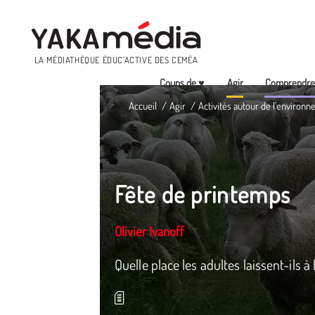
Menu
LA MÉDIATHÈQUE ÉDUC’ACTIVE DES CEMÉA
Coups de ♥
Agir
Comprendr
Aller
Accueil
Agir
Activités autour de l'environn
au
contenu
principal
Fête de printemps
Olivier Ivanoff
Quelle place les adultes laissent-ils à 