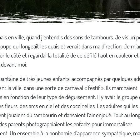
is en ville, quand j’entendis des sons de tambours. Je vis un p
roupe qui longeait les quais et venait dans ma direction. Je m’ar
r le côté et regardai la totalité de ce défilé haut en couleur et
 devant moi.
uantaine de très jeunes enfants, accompagnés par quelques ad
ent la ville, dans une sorte de carnaval « festif ». Ils marchaient
 en fonction de leur type de déguisement. Il y avait le groupe
es fleurs, des arcs en ciel et des coccinelles. Les adultes qui les
nt jouaient du tambourin et dansaient l’air enjoué. Tout au lon
des parents photographiaient les enfants pour immortaliser
ent. Un ensemble à la bonhomie d’apparence sympathique, mai