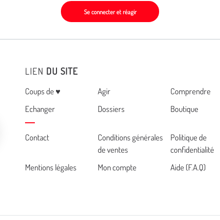
Se connecter et réagir
LIEN
DU SITE
Menu
Coups de ♥
Agir
Comprendre
Echanger
Dossiers
Boutique
Cemea
Contact
Conditions générales
Politique de
de ventes
confidentialité
footer
Mentions légales
Mon compte
Aide (F.A.Q)