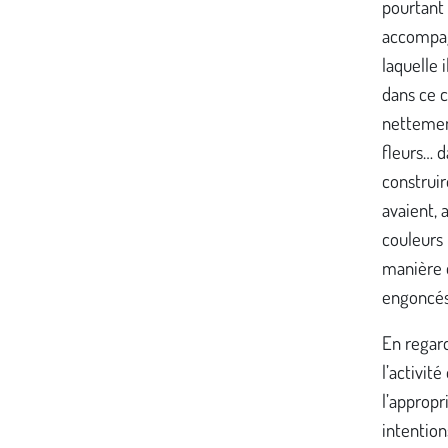
pourtant 
accompagn
laquelle 
dans ce c
nettement
fleurs… 
construir
avaient, 
couleurs 
manière 
engoncés
En regard
l’activit
l’appropr
intention