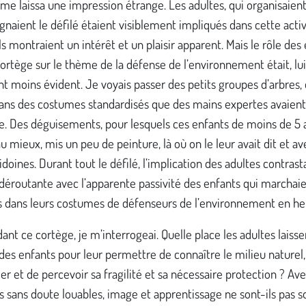
me laissa une impression étrange. Les adultes, qui organisaient
aient le défilé étaient visiblement impliqués dans cette activ
ils montraient un intérêt et un plaisir apparent. Mais le rôle des
ortège sur le thème de la défense de l’environnement était, lui
 moins évident. Je voyais passer des petits groupes d’arbres,
dans des costumes standardisés que des mains expertes avaient
e. Des déguisements, pour lesquels ces enfants de moins de 5 
au mieux, mis un peu de peinture, là où on le leur avait dit et av
idoines. Durant tout le défilé, l’implication des adultes contrast
déroutante avec l’apparente passivité des enfants qui marchai
 dans leurs costumes de défenseurs de l’environnement en he
ant ce cortège, je m’interrogeai. Quelle place les adultes laissen
é des enfants pour leur permettre de connaître le milieu naturel,
ier et de percevoir sa fragilité et sa nécessaire protection ? Av
s sans doute louables, image et apprentissage ne sont-ils pas 