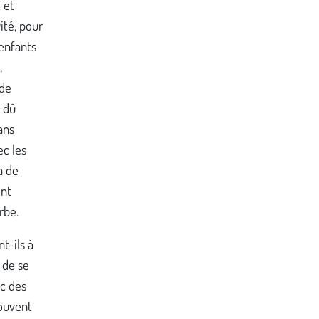
 et
ité, pour
 enfants
,
 de
 dû
ans
ec les
a de
ent
rbe.
t-ils à
 de se
ec des
souvent