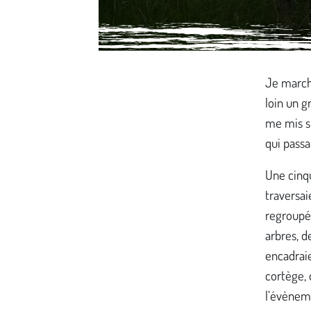
Média secondaire
Je marcha
loin un g
me mis su
qui passa
Une cinq
traversai
regroupés
arbres, d
encadraie
cortège, 
l’évènem