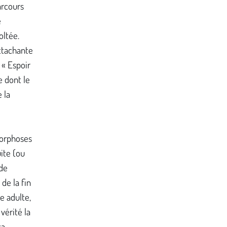
rcours
e
oltée.
ttachante
 « Espoir
e dont le
e la
orphoses
ite (ou
 de
de la fin
e adulte,
érité la
sa