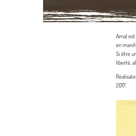
Média secondaire
Amal est 
en manife
Si être 
liberté, a
Réalisat
2017.