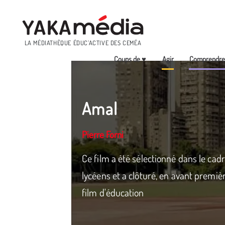
Menu
LA MÉDIATHÈQUE ÉDUC’ACTIVE DES CEMÉA
Coups de ♥
Agir
Comprendr
Aller
au
contenu
Amal
principal
Pierre Forni
Ce film a été sélectionné dans le cad
lycéens et a clôturé, en avant premièr
film d'éducation