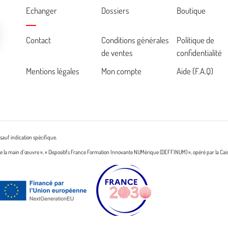
Echanger
Dossiers
Boutique
Cemea
Contact
Conditions générales
Politique de
de ventes
confidentialité
footer
Mentions légales
Mon compte
Aide (F.A.Q)
sauf indication spécifique.
n de la main d’œuvre », « Dispositifs France Formation Innovante NUMérique (DEFFINUM) », opéré par la Cai