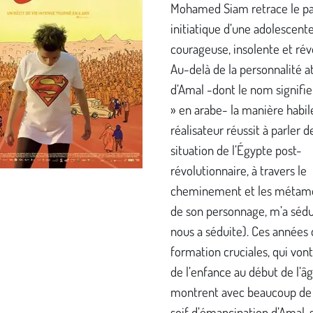
Mohamed Siam retrace le pa
initiatique d’une adolescent
courageuse, insolente et rév
Au-delà de la personnalité a
d’Amal -dont le nom signifie
» en arabe- la manière habil
réalisateur réussit à parler d
situation de l’Égypte post-
révolutionnaire, à travers le
cheminement et les métam
de son personnage, m’a sédu
nous a séduite). Ces années
formation cruciales, qui vont 
de l’enfance au début de l’âg
montrent avec beaucoup de v
soif d’émancipation d’Amal, 