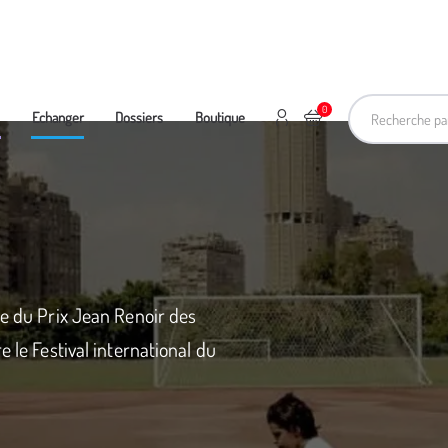
Recherche pa
0
Mon compte
Ajouter au panier
e
Echanger
Dossiers
Boutique
re du Prix Jean Renoir des
e le Festival international du