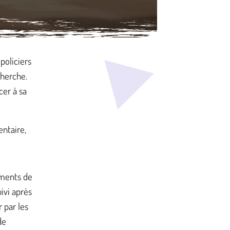
 policiers
cherche.
cer à sa
ntaire,
ments de
uivi après
 par les
de