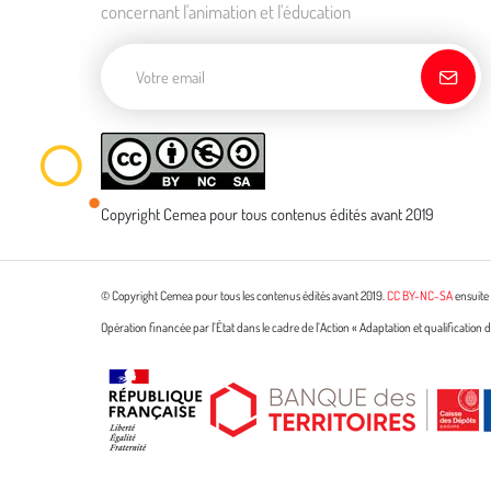
concernant l'animation et l'éducation
Adresse de courriel
Copyright Cemea pour tous contenus édités avant 2019
© Copyright Cemea pour tous les contenus édités avant 2019.
CC BY-NC-SA
ensuite 
Opération financée par l’État dans le cadre de l’Action « Adaptation et qualificatio