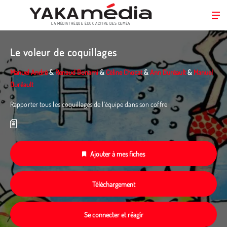
LA MÉDIATHÈQUE ÉDUC’ACTIVE DES CEMÉA
Aller
au
Le voleur de coquillages
contenu
principal
Manuel André
&
Renaud Bonami
&
Céline Chocat
&
Ann Duréault
&
Manuel
Duréault
Rapporter tous les coquillages de l’équipe dans son coffre
Ajouter à mes fiches
Téléchargement
Se connecter et réagir