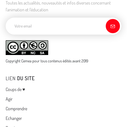
Toutes les actualités, nouveautés et infos diverses concernant
l'animation et l'éducation
Adresse de courriel
Copyright Cemea pour tous contenus édités avant 2019
LIEN
DU SITE
Menu
Coups de ♥
Agir
Comprendre
Echanger