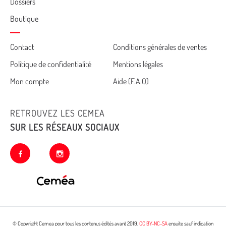
Dossiers
Boutique
Cemea
Contact
Conditions générales de ventes
Politique de confidentialité
Mentions légales
footer
Mon compte
Aide (F.A.Q)
RETROUVEZ LES CEMEA
SUR LES RÉSEAUX SOCIAUX
facebook
instagram
© Copyright Cemea pour tous les contenus édités avant 2019.
CC BY-NC-SA
ensuite sauf indication