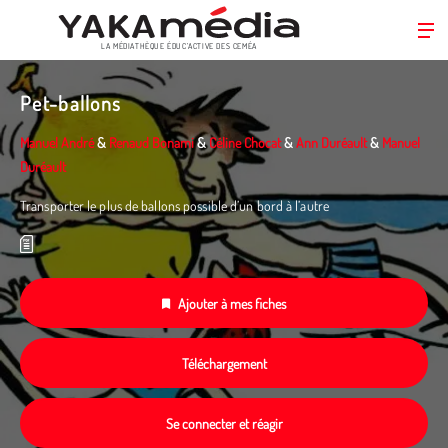
LA MÉDIATHÈQUE ÉDUC’ACTIVE DES CEMÉA
Aller
au
Pet-ballons
contenu
principal
Manuel André
&
Renaud Bonami
&
Céline Chocat
&
Ann Duréault
&
Manuel
Duréault
Transporter le plus de ballons possible d’un bord à l’autre
Ajouter à mes fiches
Téléchargement
Se connecter et réagir