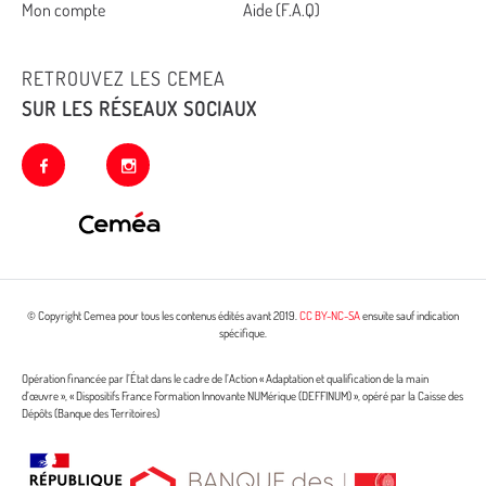
Mon compte
Aide (F.A.Q)
RETROUVEZ LES CEMEA
SUR LES RÉSEAUX SOCIAUX
facebook
instagram
© Copyright Cemea pour tous les contenus édités avant 2019.
CC BY-NC-SA
ensuite sauf indication
spécifique.
Opération financée par l’État dans le cadre de l’Action « Adaptation et qualification de la main
d’œuvre », « Dispositifs France Formation Innovante NUMérique (DEFFINUM) », opéré par la Caisse des
Dépôts (Banque des Territoires)