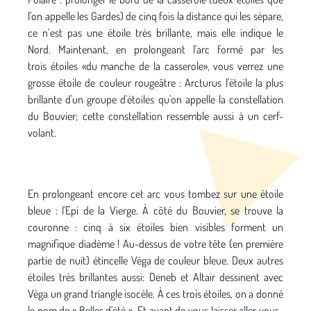
l'on appelle les Gardes) de cinq fois la distance qui les sépare,
ce n’est pas une étoile très brillante, mais elle indique le
Nord. Maintenant, en prolongeant l'arc formé par les
trois étoiles «du manche de la casserole», vous verrez une
grosse étoile de couleur rougeâtre : Arcturus l'étoile la plus
brillante d'un groupe d'étoiles qu'on appelle la constellation
du Bouvier; cette constellation ressemble aussi à un cerf-
volant.
En prolongeant encore cet arc vous tombez sur une étoile
bleue : l'Epi de la Vierge. À côté du Bouvier, se trouve la
couronne : cinq à six étoiles bien visibles forment un
magnifique diadème ! Au-dessus de votre tête (en première
partie de nuit) étincelle Véga de couleur bleue. Deux autres
étoiles très brillantes aussi: Deneb et Altaïr dessinent avec
Véga un grand triangle isocèle. À ces trois étoiles, on a donné
le nom de « Belles d'été ». Et avant de vous laisser aller vous-