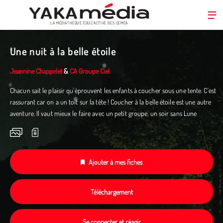
LA MÉDIATHÈQUE ÉDUC’ACTIVE DES CEMÉA
Aller
au
Une nuit à la belle étoile
contenu
principal
Jeannine Chappelet
&
CA Groupe Ciel
Chacun sait le plaisir qu'éprouvent les enfants à coucher sous une tente. C'est
rassurant car on a un toit sur la tête ! Coucher à la belle étoile est une autre
aventure. Il vaut mieux le faire avec un petit groupe, un soir sans Lune
Ajouter à mes fiches
Téléchargement
Se connecter et réagir