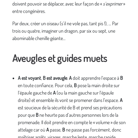
doivent pouvoir se déplacer, avec leur façon de «
s’exprimer
»
entre congénères.
Par deux, créer un oiseau (s’il ne vole pas, tant pis !), … Par
trois ou quatre, imaginer un dragon, par six ou sept, une
abominable chenille géante…
Aveugles et guides muets
A est voyant
,
B est aveugle
.
A
doit apprendre l’espace à
B
en toute confiance. Pour cela,
B
pose la main droite sur
l’épaule gauche de
A
(ou la main gauche sur l’épaule
droite) et ensemble ils vont se promener dans l’espace.
A
est soucieux de la sécurité de B et prend ses précautions
pour que
B
ne heurte pas d’autres personnes lors de la
promenade. Il doit prendre en compte le « volume » de son
attelage car où
A
passe,
B
ne passe pas forcément, donc
maîtriser arrêts, virages, marche lente, marche rapide…