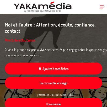
LA MÉDIATHÈQUE ÉDUC’ACTIVE DES CEMÉA
Aller
au
Moi et l'autre : Attention, écoute, confiance,
contenu
contact
principal
Pôle Culture Des Ceméa
Quand le groupe est prêt à vivre des activités plus engageantes, les personnages
pourront entrer en relation.
Ajouter à mes fiches
Se connecter et réagir
1 personne a aimé cette fiche
Commenter