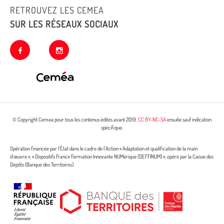
RETROUVEZ LES CEMEA
SUR LES RÉSEAUX SOCIAUX
facebook
instagram
© Copyright Cemea pour tous les contenus édités avant 2019.
CC BY-NC-SA
ensuite sauf indication
spécifique.
Opération financée par l’État dans le cadre de l’Action « Adaptation et qualification de la main
d’œuvre », « Dispositifs France Formation Innovante NUMérique (DEFFINUM) », opéré par la Caisse des
Dépôts (Banque des Territoires)