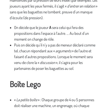
maintenues par la pression de leurs index (par exemple). Les
joueurs ayant les yeux fermés, il s’agit «
d’entrer en relation
»
sans que les baguettes ne tombent, preuve d’un manque
d’écoute (de pression).
On décide que le joueur
A
sera celui qui fera des
propositions dans l’espace à l’autre. … Au bout d’un
moment on change de rôle.
Puis on décide qu’il n’y a pas de meneur déclaré comme
tel, chacun répondant aux «
arguments
» de l’autre et
faisant d’autres propositions. Lorsque le moment sera
venu de clore la «
discussion
», il s’agira pour les
partenaires de poser les baguettes au sol.
Boîte Lego
«
La petite boîte
» : Chaque groupe de 4 ou 5 personnes
doit réaliser une machine, un engrenage, où chaque