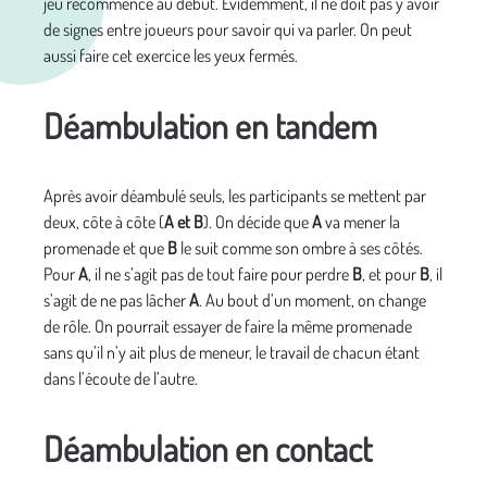
jeu recommence au début. Évidemment, il ne doit pas y avoir
de signes entre joueurs pour savoir qui va parler. On peut
aussi faire cet exercice les yeux fermés.
Déambulation en tandem
Après avoir déambulé seuls, les participants se mettent par
deux, côte à côte (
A et B
). On décide que
A
va mener la
promenade et que
B
le suit comme son ombre à ses côtés.
Pour
A
, il ne s’agit pas de tout faire pour perdre
B
, et pour
B
, il
s’agit de ne pas lâcher
A
. Au bout d’un moment, on change
de rôle. On pourrait essayer de faire la même promenade
sans qu’il n’y ait plus de meneur, le travail de chacun étant
dans l’écoute de l’autre.
Déambulation en contact