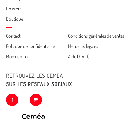
Dossiers
Boutique
Cemea
Contact
Conditions générales de ventes
Politique de confidentialité
Mentions légales
footer
Mon compte
Aide (F.A.Q)
RETROUVEZ LES CEMEA
SUR LES RÉSEAUX SOCIAUX
facebook
instagram