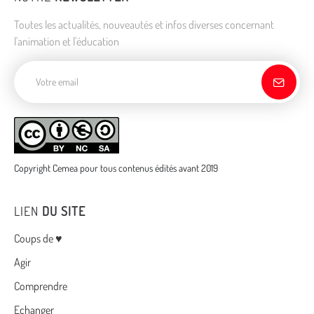
Toutes les actualités, nouveautés et infos diverses concernant
l'animation et l'éducation
Adresse de courriel
Copyright Cemea pour tous contenus édités avant 2019
LIEN
DU SITE
Menu
Coups de ♥
Agir
Comprendre
Echanger