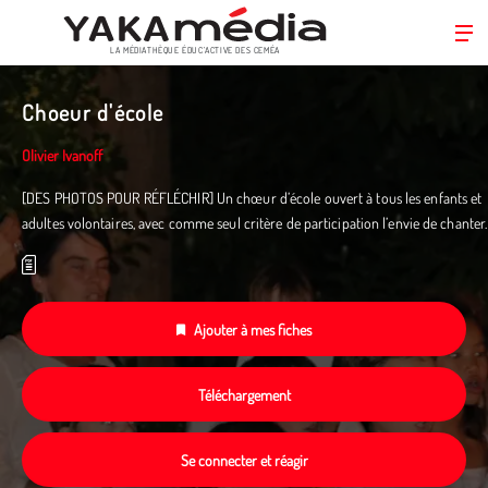
LA MÉDIATHÈQUE ÉDUC’ACTIVE DES CEMÉA
Aller
au
Choeur d'école
contenu
principal
Olivier Ivanoff
[DES PHOTOS POUR RÉFLÉCHIR] Un chœur d’école ouvert à tous les enfants et
adultes volontaires, avec comme seul critère de participation l’envie de chanter.
Ajouter à mes fiches
Téléchargement
Se connecter et réagir