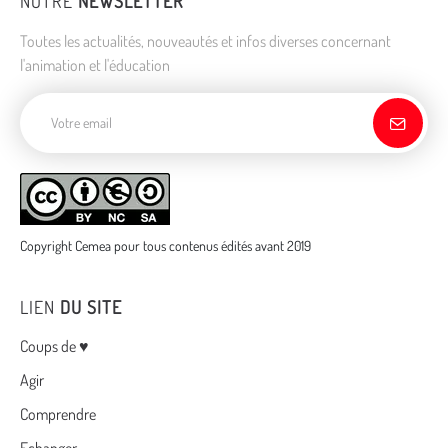
NOTRE
NEWSLETTER
Toutes les actualités, nouveautés et infos diverses concernant
l'animation et l'éducation
Adresse de courriel
Copyright Cemea pour tous contenus édités avant 2019
LIEN
DU SITE
Menu
Coups de ♥
Agir
Comprendre
Echanger