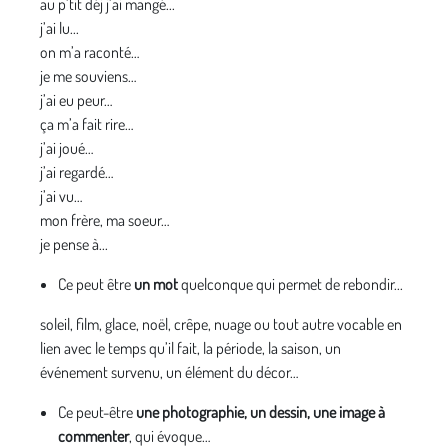
au p’tit déj j’ai mangé...
j’ai lu...
on m’a raconté…
je me souviens…
j’ai eu peur…
ça m’a fait rire…
j’ai joué…
j’ai regardé…
j’ai vu…
mon frère, ma soeur…
je pense à...
Ce peut être
un mot
quelconque qui permet de rebondir...
soleil, film, glace, noël, crêpe, nuage ou tout autre vocable en
lien avec le temps qu’il fait, la période, la saison, un
événement survenu, un élément du décor…
Ce peut-être
une photographie, un dessin, une image à
commenter
, qui évoque…