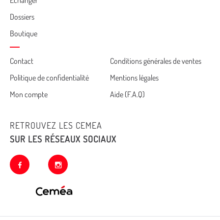
Dossiers
Boutique
Cemea
Contact
Conditions générales de ventes
Politique de confidentialité
Mentions légales
footer
Mon compte
Aide (F.A.Q)
RETROUVEZ LES CEMEA
SUR LES RÉSEAUX SOCIAUX
facebook
instagram