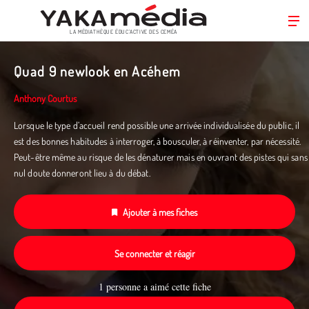
LA MÉDIATHÈQUE ÉDUC’ACTIVE DES CEMÉA
Aller
au
Quad 9 newlook en Acéhem
contenu
principal
Anthony Courtus
Lorsque le type d’accueil rend possible une arrivée individualisée du public, il
est des bonnes habitudes à interroger, à bousculer, à réinventer, par nécessité.
Peut-être même au risque de les dénaturer mais en ouvrant des pistes qui sans
nul doute donneront lieu à du débat.
Ajouter à mes fiches
Se connecter et réagir
1 personne a aimé cette fiche