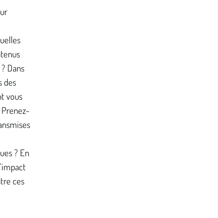
ur
uelles
ntenus
n ? Dans
s des
nt vous
? Prenez-
ransmises
ques ? En
l'impact
ntre ces