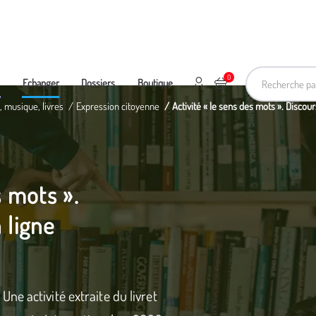
Recherche pa
0
Mon compte
Ajouter au panier
e
Echanger
Dossiers
Boutique
, musique, livres
Expression citoyenne
Activité « le sens des mots ». Discour
s mots ».
 ligne
e activité extraite du livret