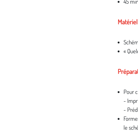
45 mi
Matériel 
Schéma
« Quel
Préparat
Pour c
- Impr
- Préd
Formez
le sch