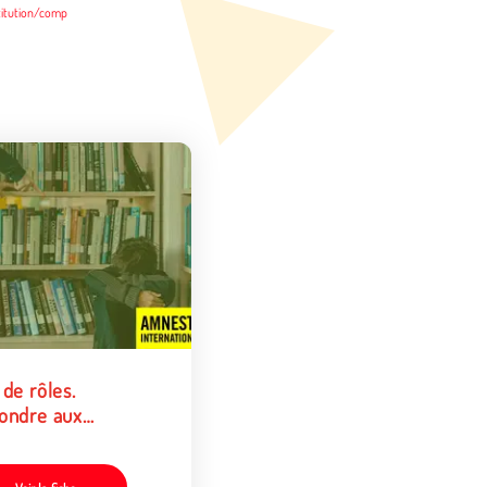
titution/comp
de rôles.
ondre aux
ours toxiques