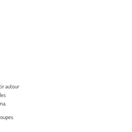
ir autour
les
ma.
roupes.