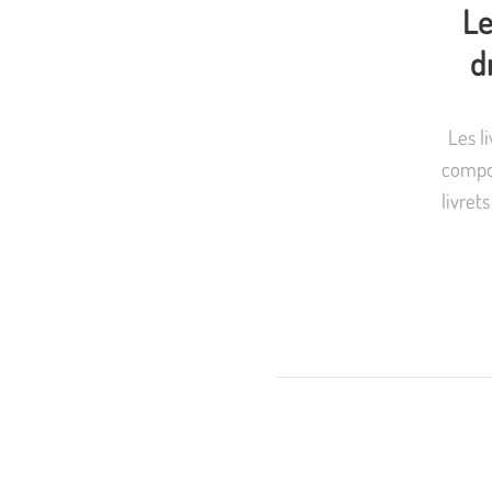
Le
d
Les l
compos
livret