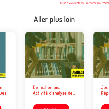
https://www.defenseurdesdroits.fr/fr/ins
Aller plus loin
e -
De mal en pis.
Jeu 
ques
Activité d'analyse des
Rép
discours toxiques
disc