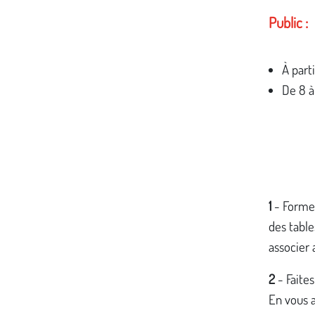
Public :
À parti
De 8 à
1
- Formez
des table
associer
2
- Faite
En vous 