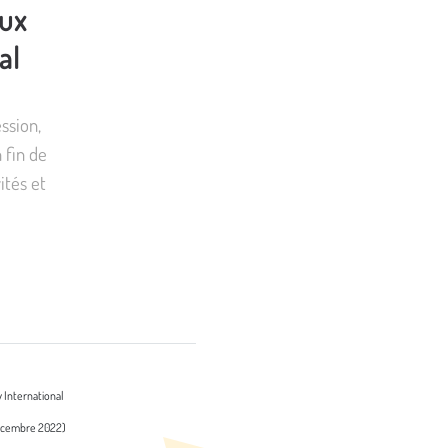
aux
al
ssion,
 fin de
ités et
 International
décembre 2022)