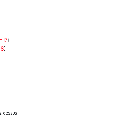
t 17
)
 8
)
ez dessus