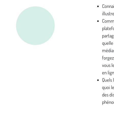
Connai
illust
Commen
platef
partag
quelle
médias
forgez
vous l
en lig
Quels 
quoi l
des di
phéno