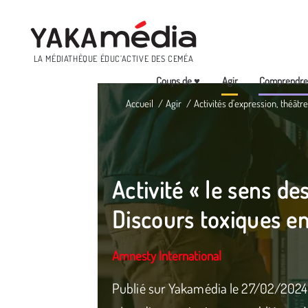
Menu
LA MÉDIATHÈQUE ÉDUC’ACTIVE DES CEMÉA
Coups de ♥
Agir
Comprendr
Aller
Accueil
Agir
Activités d'expression, théâtre
au
contenu
principal
Activité « le sens de
Discours toxiques en
Amnesty International
Publié sur Yakamédia le 27/02/2024 Un