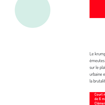
Le krump 
émeutes e
sur le pl
urbaine 
la brutal
Court 
de 6 mi
Clémen