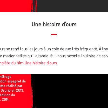
Une histoire d'ours
ours se rend tous les jours à un coin de rue très fréquenté. À tr
e marionnettes qu’il a fabriqué, il nous raconte l’histoire de sa 
plète du film Une histoire d'ours.
métrage
ation espagnol de
tes réalisé par
 Osorio en 2013.
édition du
l, 2014.