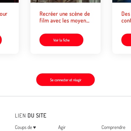
Recréer une scène de
Des 
film avec les moyens
cont
du bord
disc
Voir la fiche
Se connecter et réagir
LIEN
DU SITE
Menu
Coups de ♥
Agir
Comprendre