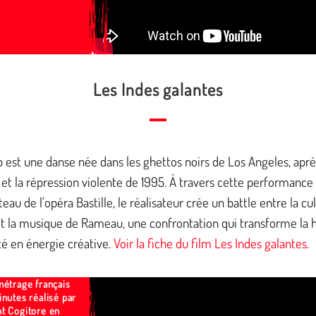
Les Indes galantes
est une danse née dans les ghettos noirs de Los Angeles, aprè
t la répression violente de 1995. À travers cette performance
ateau de l'opéra Bastille, le réalisateur crée un battle entre la cu
et la musique de Rameau, une confrontation qui transforme la h
ité en énergie créative.
Voir la fiche du film Les Indes galantes.
métrage français
nutes réalisé par
t Cogitore en