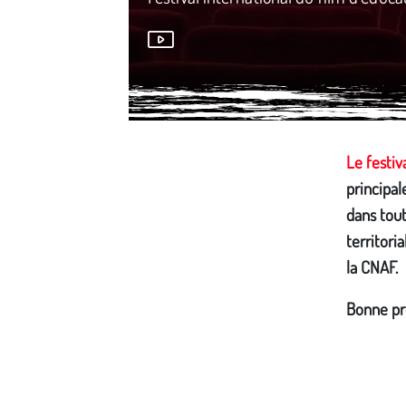
Média secondaire
Le festiv
principa
dans tout
territori
la CNAF.
Bonne pro