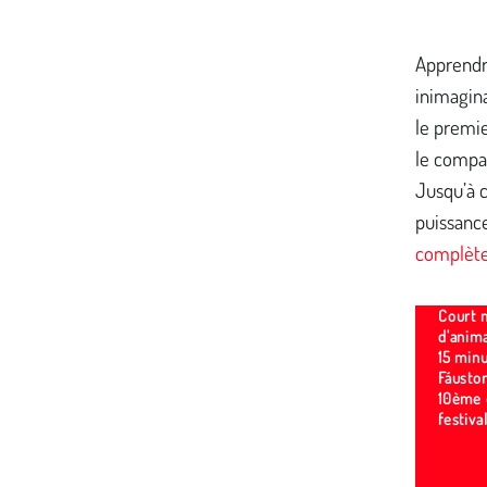
Apprendre
inimagina
le premie
le compag
Jusqu’à c
puissance
complète
Court 
d'anima
15 minu
Fáuston
10ème 
festiva