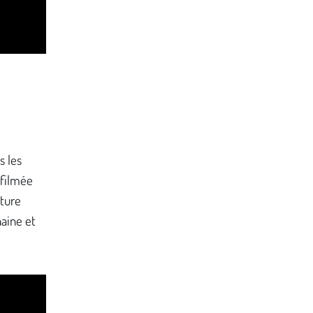
s les
 filmée
lture
aine et