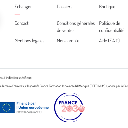
Echanger
Dossiers
Boutique
Cemea
Contact
Conditions générales
Politique de
de ventes
confidentialité
footer
Mentions légales
Mon compte
Aide (F.A.Q)
sauf indication spécifique.
n de la main d’œuvre », « Dispositifs France Formation Innovante NUMérique (DEFFINUM) », opéré par la Cai