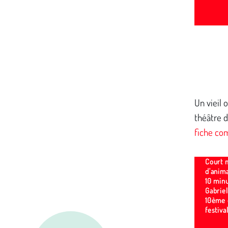
Un vieil 
théâtre d
fiche com
Court 
d'anim
10 minu
Gabriel
10ème 
festiva