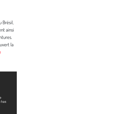
 Brésil,
nt ainsi
ntures.
uvert la
e