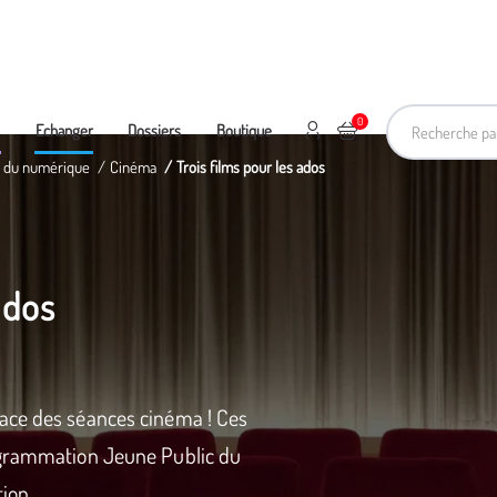
Recherche pa
0
Mon compte
Ajouter au panier
e
Echanger
Dossiers
Boutique
et du numérique
Cinéma
Trois films pour les ados
ados
ace des séances cinéma ! Ces
ogrammation Jeune Public du
tion.