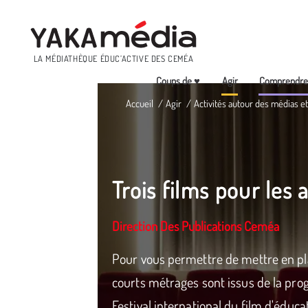
Menu
LA MÉDIATHÈQUE ÉDUC’ACTIVE DES CEMÉA
Coups de ♥
Agir
Comprendr
Aller
Accueil
Agir
Activités autour des médias 
au
contenu
principal
Trois films pour les 
Direction Des Publications Ceméa
Pour vous permettre de mettre en pl
courts métrages sont issus de la pr
Festival international du film d'éduca