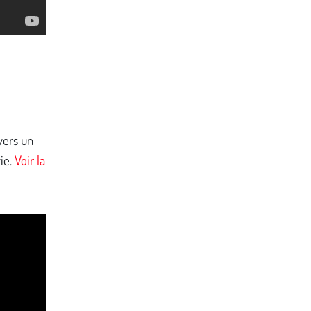
avers un
vie.
Voir la