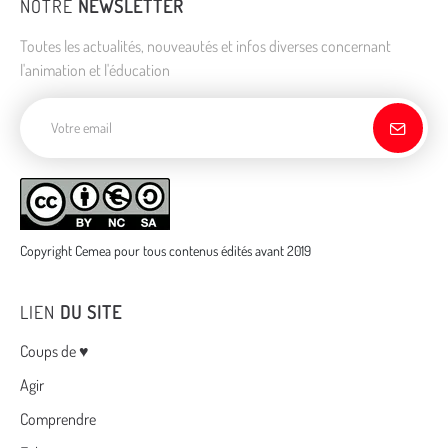
NOTRE
NEWSLETTER
Toutes les actualités, nouveautés et infos diverses concernant
l'animation et l'éducation
Adresse de courriel
Copyright Cemea pour tous contenus édités avant 2019
LIEN
DU SITE
Menu
Coups de ♥
Agir
Comprendre