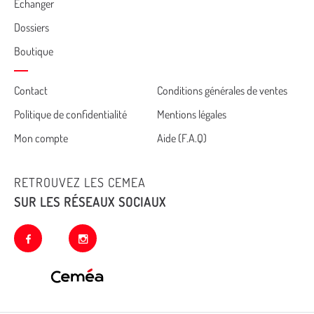
Echanger
Dossiers
Boutique
Cemea
Contact
Conditions générales de ventes
Politique de confidentialité
Mentions légales
footer
Mon compte
Aide (F.A.Q)
RETROUVEZ LES CEMEA
SUR LES RÉSEAUX SOCIAUX
facebook
instagram