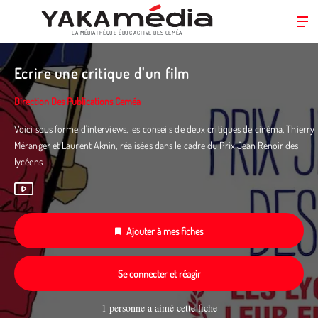
LA MÉDIATHÈQUE ÉDUC’ACTIVE DES CEMÉA
Aller
au
Ecrire une critique d'un film
contenu
principal
Direction Des Publications Ceméa
Voici sous forme d'interviews, les conseils de deux critiques de cinéma, Thierry
Méranger et Laurent Aknin, réalisées dans le cadre du Prix Jean Renoir des
lycéens
Ajouter à mes fiches
Se connecter et réagir
1 personne a aimé cette fiche