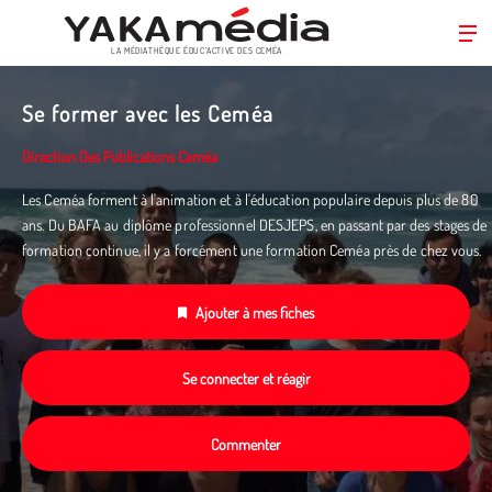
LA MÉDIATHÈQUE ÉDUC’ACTIVE DES CEMÉA
Aller
au
Se former avec les Ceméa
contenu
principal
Direction Des Publications Ceméa
Les Ceméa forment à l'animation et à l'éducation populaire depuis plus de 80
ans. Du BAFA au diplôme professionnel DESJEPS, en passant par des stages de
formation continue, il y a forcément une formation Ceméa près de chez vous.
Ajouter à mes fiches
Se connecter et réagir
Commenter