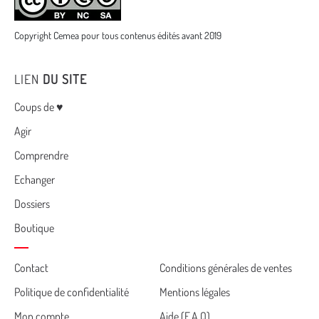
Copyright Cemea pour tous contenus édités avant 2019
LIEN
DU SITE
Menu
Coups de ♥
Agir
Comprendre
Echanger
Dossiers
Boutique
Cemea
Contact
Conditions générales de ventes
Politique de confidentialité
Mentions légales
footer
Mon compte
Aide (F.A.Q)