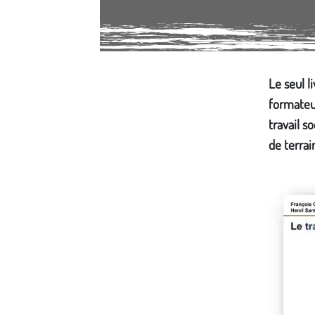
Média secondaire
Le seul l
formateur
travail s
de terrai