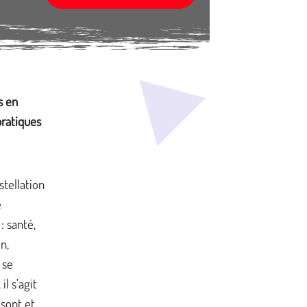
s en
pratiques
stellation
e
: santé,
n,
 se
il s’agit
 sont et