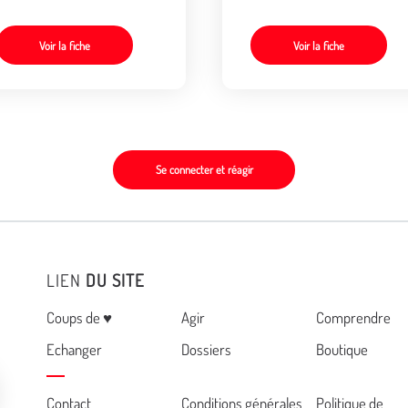
Voir la fiche
Voir la fiche
Se connecter et réagir
LIEN
DU SITE
Menu
Coups de ♥
Agir
Comprendre
Echanger
Dossiers
Boutique
Contact
Conditions générales
Politique de