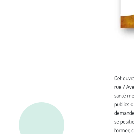
Cet ouvra
rue ? Ave
santé men
publics «
demande 
se positi
former, 