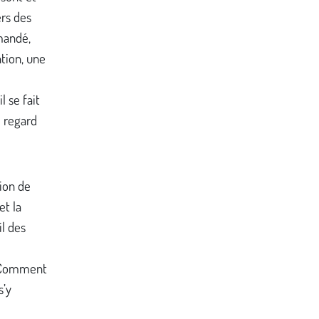
ers des
mandé,
tion, une
 se fait
e regard
ion de
et la
l des
-
? Comment
s’y