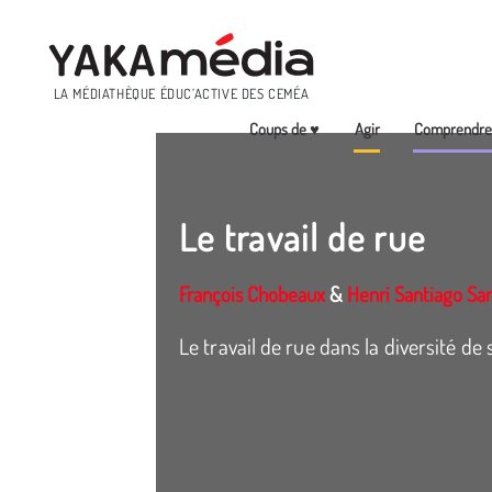
Menu
LA MÉDIATHÈQUE ÉDUC’ACTIVE DES CEMÉA
Coups de ♥
Agir
Comprendr
Aller
au
contenu
Le travail de rue
principal
François Chobeaux
&
Henri Santiago Sa
Le travail de rue dans la diversité de