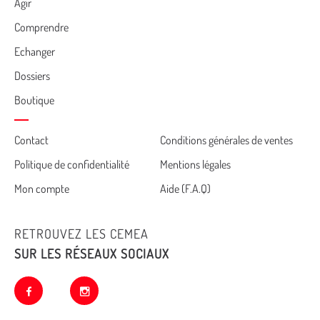
Agir
Comprendre
Echanger
Dossiers
Boutique
Cemea
Contact
Conditions générales de ventes
Politique de confidentialité
Mentions légales
footer
Mon compte
Aide (F.A.Q)
RETROUVEZ LES CEMEA
SUR LES RÉSEAUX SOCIAUX
facebook
instagram