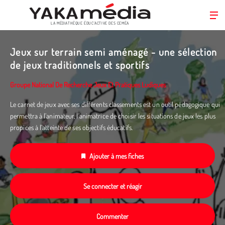
LA MÉDIATHÈQUE ÉDUC’ACTIVE DES CEMÉA
Aller
au
Jeux sur terrain semi aménagé - une sélection
contenu
de jeux traditionnels et sportifs
principal
Groupe National De Recherche Jeux Et Pratiques Ludiques
Le carnet de jeux avec ses différents classements est un outil pédagogique qui
permettra à l’animateur, l’animatrice de choisir les situations de jeux les plus
propices à l’atteinte de ses objectifs éducatifs.
Ajouter à mes fiches
Se connecter et réagir
Commenter