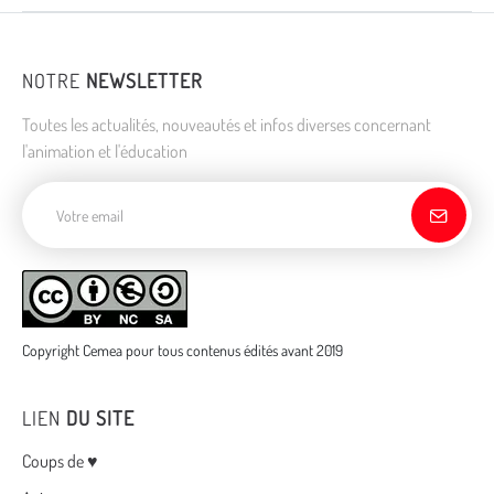
NOTRE
NEWSLETTER
Toutes les actualités, nouveautés et infos diverses concernant
l'animation et l'éducation
Adresse de courriel
Copyright Cemea pour tous contenus édités avant 2019
LIEN
DU SITE
Menu
Coups de ♥