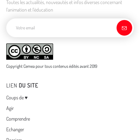
Toutes les actualités, nouveautés et infos diverses concernant
l'animation et l'éducation
Adresse de courriel
Copyright Cemea pour tous contenus édités avant 2019
LIEN
DU SITE
Menu
Coups de ♥
Agir
Comprendre
Echanger
Dossiers