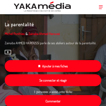
LA MÉDIATHÈQUE ÉDUC’ACTIVE DES CEMÉA
Aller
au
La parentalité
contenu
principal
Michel Ponthieu
&
Zainaba Ahmed Haroussi
Zainaba AHMED HAROUSSI parle de ses ateliers autour de la parentalité.
Ajouter à mes fiches
Se connecter et réagir
1 personne a aimé cette fiche
Commenter