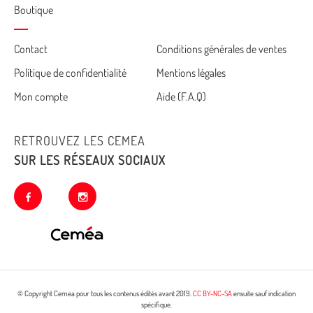
Boutique
Cemea
Contact
Conditions générales de ventes
Politique de confidentialité
Mentions légales
footer
Mon compte
Aide (F.A.Q)
RETROUVEZ LES CEMEA
SUR LES RÉSEAUX SOCIAUX
facebook
instagram
© Copyright Cemea pour tous les contenus édités avant 2019.
CC BY-NC-SA
ensuite sauf indication
spécifique.