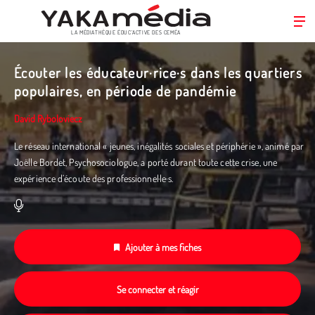
LA MÉDIATHÈQUE ÉDUC’ACTIVE DES CEMÉA
Aller
au
Écouter les éducateur·rice·s dans les quartiers
contenu
populaires, en période de pandémie
principal
David Ryboloviecz
Le réseau international « jeunes, inégalités sociales et périphérie », animé par
Joëlle Bordet, Psychosociologue, a porté durant toute cette crise, une
expérience d’écoute des professionnel·le·s.
Ajouter à mes fiches
Se connecter et réagir