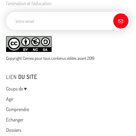
l'animation et l'éducation
Adresse de courriel
Copyright Cemea pour tous contenus édités avant 2019
LIEN
DU SITE
Menu
Coups de ♥
Agir
Comprendre
Echanger
Dossiers