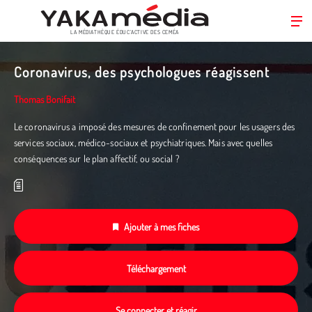
LA MÉDIATHÈQUE ÉDUC’ACTIVE DES CEMÉA
Aller
au
Coronavirus, des psychologues réagissent
contenu
principal
Thomas Bonifait
Le coronavirus a imposé des mesures de confinement pour les usagers des
services sociaux, médico-sociaux et psychiatriques. Mais avec quelles
conséquences sur le plan affectif, ou social ?
Ajouter à mes fiches
Téléchargement
Se connecter et réagir