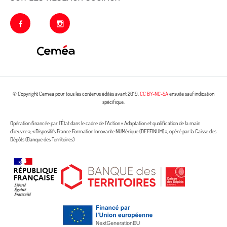
facebook
instagram
© Copyright Cemea pour tous les contenus édités avant 2019.
CC BY-NC-SA
ensuite sauf indication
spécifique.
Opération financée par l’État dans le cadre de l’Action « Adaptation et qualification de la main
d’œuvre », « Dispositifs France Formation Innovante NUMérique (DEFFINUM) », opéré par la Caisse des
Dépôts (Banque des Territoires)