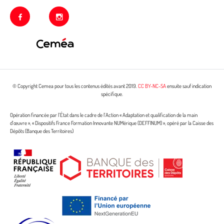
facebook
instagram
© Copyright Cemea pour tous les contenus édités avant 2019.
CC BY-NC-SA
ensuite sauf indication
spécifique.
Opération financée par l’État dans le cadre de l’Action « Adaptation et qualification de la main
d’œuvre », « Dispositifs France Formation Innovante NUMérique (DEFFINUM) », opéré par la Caisse des
Dépôts (Banque des Territoires)