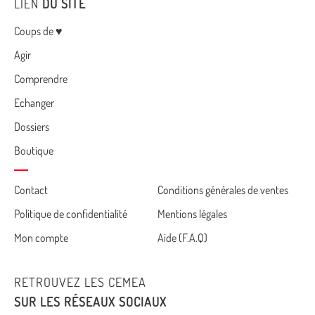
LIEN
DU SITE
Menu
Coups de ♥
Agir
Comprendre
Echanger
Dossiers
Boutique
Cemea
Contact
Conditions générales de ventes
Politique de confidentialité
Mentions légales
footer
Mon compte
Aide (F.A.Q)
RETROUVEZ LES CEMEA
SUR LES RÉSEAUX SOCIAUX