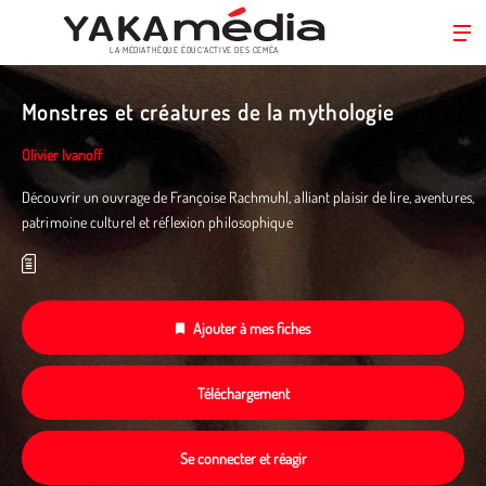
LA MÉDIATHÈQUE ÉDUC’ACTIVE DES CEMÉA
Aller
au
Monstres et créatures de la mythologie
contenu
principal
Olivier Ivanoff
Découvrir un ouvrage de Françoise Rachmuhl, alliant plaisir de lire, aventures,
patrimoine culturel et réflexion philosophique
Ajouter à mes fiches
Téléchargement
Se connecter et réagir