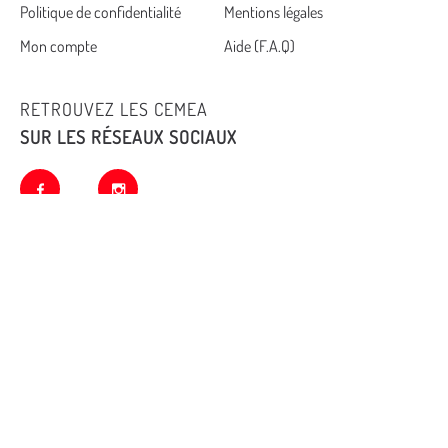
Politique de confidentialité
Mentions légales
footer
Mon compte
Aide (F.A.Q)
RETROUVEZ LES CEMEA
SUR LES RÉSEAUX SOCIAUX
facebook
instagram
© Copyright Cemea pour tous les contenus édités avant 2019.
CC BY-NC-SA
ensuite sauf indication
spécifique.
Opération financée par l’État dans le cadre de l’Action « Adaptation et qualification de la main
d’œuvre », « Dispositifs France Formation Innovante NUMérique (DEFFINUM) », opéré par la Caisse des
Dépôts (Banque des Territoires)