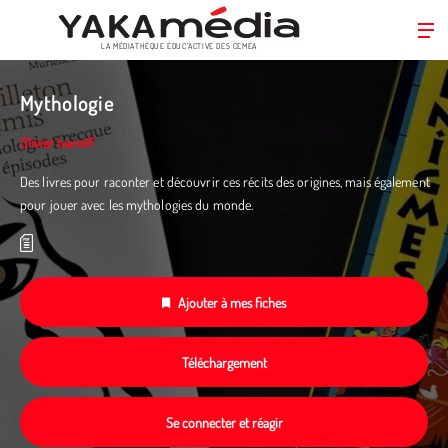
LA MÉDIATHÈQUE ÉDUC’ACTIVE DES CEMÉA
Aller
au
Mythologie
contenu
principal
Olivier Ivanoff
Des livres pour raconter et découvrir ces récits des origines, mais également
pour jouer avec les mythologies du monde.
Ajouter à mes fiches
Téléchargement
Se connecter et réagir