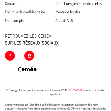
Cemea
Contact
Conditions générales de ventes
Politique de confidentialité
Mentions légales
footer
Mon compte
Aide (F.A.Q)
RETROUVEZ LES CEMEA
SUR LES RÉSEAUX SOCIAUX
facebook
instagram
© Copyright Cemea pour tous les contenus édités avant 2019.
CC BY-NC-SA
ensuite sauf indication
spécifique.
Opération financée par l’État dans le cadre de l’Action « Adaptation et qualification de la main
d’œuvre », « Dispositifs France Formation Innovante NUMérique (DEFFINUM) », opéré par la Caisse des