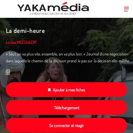
LA MÉDIATHÈQUE ÉDUC’ACTIVE DES CEMÉA
Aller
au
La demi-heure
contenu
principal
Louisa MEESHAERT
« Seul, on va plus vite, ensemble, on va plus loin. » Journal d'une négociation
dans laquelle le chemin de la décision prend le pas sur la décision elle-même.
Ajouter à mes fiches
Téléchargement
Se connecter et réagir