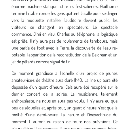
énorme machine statique attire les festivalier·e·s. Guillaume
termine la table ronde, les gens quittent la salle pour se diriger
vers la moquette installée, l’auditoire devient public, les
visiteurs se changent en spectateurs. Le spectacle
commence. Jimi en visu, Charles au téléphone, la logistique
est prête. Il n’y aura pas de roulements de tambours, mais
une partie de foot avec la Terre, la découverte de l’eau re-
potable, l’apparition de la reconstitution de la Delorean et un
jet de pétards comme signal de fin.
Ce moment grandiose à l’échelle d’un projet de jeunes
amateur·ice·s de théâtre aura duré 1h40. La line up aura été
dépassée d’un quart d’heure. Cela aura été récupéré sur le
dernier concert de la soirée. La musicienne, tellement
enthousiaste, ne nous en aura pas voulu. Il n’y aura eu que
peu de séquelles et, après tout, un quart d’heure n’est que la
moitié d’une demi-heure. La nature et l’inexactitude du
moment T auront eu raison de toute nos prévisions. Ce
n’aura été qu’à ce moment-là que nous avons compris, Rémi,