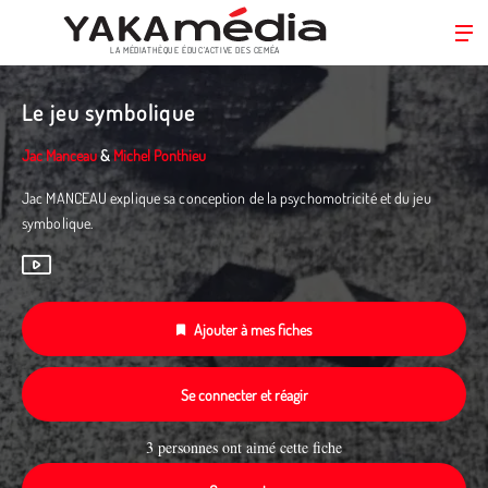
LA MÉDIATHÈQUE ÉDUC’ACTIVE DES CEMÉA
Aller
au
Le jeu symbolique
contenu
principal
Jac Manceau
&
Michel Ponthieu
Jac MANCEAU explique sa conception de la psychomotricité et du jeu
symbolique.
Ajouter à mes fiches
Se connecter et réagir
3 personnes ont aimé cette fiche