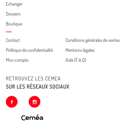
Echanger
Dossiers
Boutique
Cemea
Contact
Conditions générales de ventes
Politique de confidentialité
Mentions légales
footer
Mon compte
Aide (F.A.Q)
RETROUVEZ LES CEMEA
SUR LES RÉSEAUX SOCIAUX
facebook
instagram