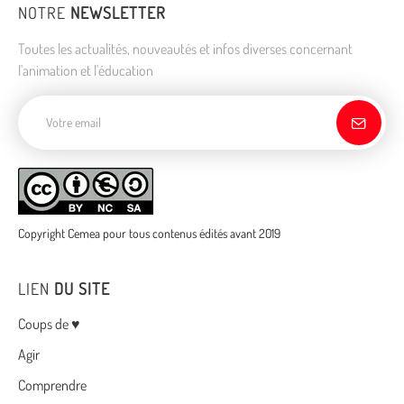
NOTRE
NEWSLETTER
Toutes les actualités, nouveautés et infos diverses concernant
l'animation et l'éducation
Adresse de courriel
Copyright Cemea pour tous contenus édités avant 2019
LIEN
DU SITE
Menu
Coups de ♥
Agir
Comprendre