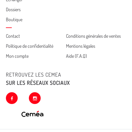
Dossiers
Boutique
Cemea
Contact
Conditions générales de ventes
Politique de confidentialité
Mentions légales
footer
Mon compte
Aide (F.A.Q)
RETROUVEZ LES CEMEA
SUR LES RÉSEAUX SOCIAUX
facebook
instagram