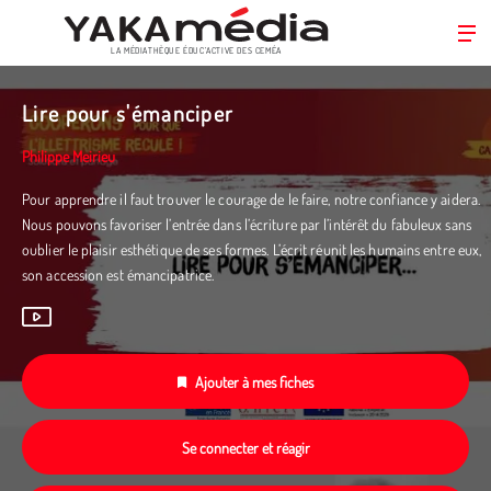
LA MÉDIATHÈQUE ÉDUC’ACTIVE DES CEMÉA
Aller
au
Lire pour s'émanciper
contenu
principal
Philippe Meirieu
Pour apprendre il faut trouver le courage de le faire, notre confiance y aidera.
Nous pouvons favoriser l’entrée dans l’écriture par l’intérêt du fabuleux sans
oublier le plaisir esthétique de ses formes. L’écrit réunit les humains entre eux,
son accession est émancipatrice.
Ajouter à mes fiches
Se connecter et réagir