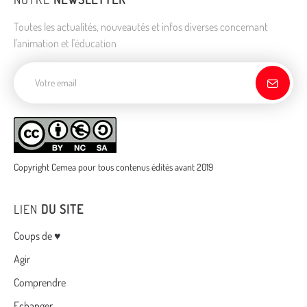
Toutes les actualités, nouveautés et infos diverses concernant
l'animation et l'éducation
Adresse de courriel
Copyright Cemea pour tous contenus édités avant 2019
LIEN
DU SITE
Menu
Coups de ♥
Agir
Comprendre
Echanger