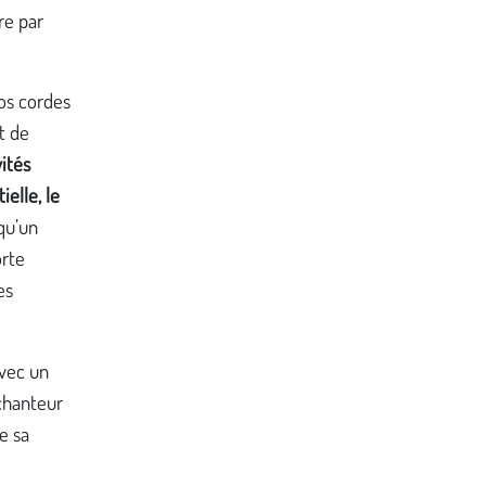
re par
nos cordes
t de
ités
ielle, le
 qu’un
orte
es
avec un
 chanteur
e sa