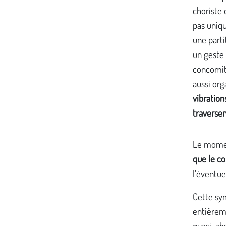
choriste 
pas uniqu
une part
un geste 
concomit
aussi org
vibration
traverse
Le moment
que le co
l’éventue
Cette sym
entièrem
quasi-ab