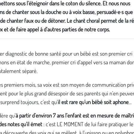
ettons sous l’éteignoir dans le coton du silence. Et nous nous
s de chanter sous la douche ou à voix basse, persuadé·e·s que
e chanter faux ou de détoner. Le chant choral permet de la ré
x et de faire appel à d’autres parties de notre corps.
r diagnostic de bonne santé pour un bébé est son premier cri 
ons en état de marche, premier cri d’appel vers sa maman dont
rutalement séparé.
es premiers mois, sa voix est son moyen de communication priv
t pour le plus grand désespoir de ses parents qui n’en peuven
 surprend toujours, c’est qu’
il est rare qu’un bébé soit aphone
…
dère qu’
à partir d’environ 7 ans l’enfant est en mesure de maîtri
des notes qu’il émet
: c’est LE MOMENT de lui faire pratiquer le
La découverte des voix qui se mêlent, à l’unisson ou en polyphon