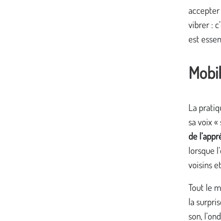
accepter 
vibrer : 
est essen
Mobil
La pratiq
sa voix «
de l’appr
lorsque l
voisins 
Tout le m
la surpris
son, l’o