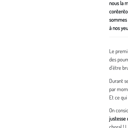
nous la m
contenton
sommes d
à nos yeu
Le premie
des poum
d’être b
Durant s
par momen
Et ce qui
On consi
justesse 
choral ! 