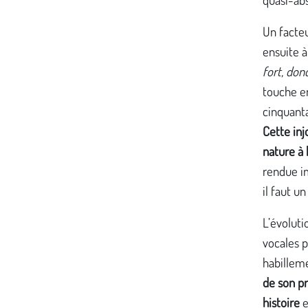
Un facteu
ensuite à
fort, donc
touche e
cinquanta
Cette in
nature à
rendue im
il faut u
L’évoluti
vocales p
habillem
de son pr
histoire
e