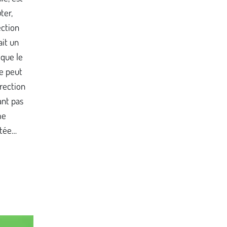
ter,
ection
ait un
 que le
ne peut
irection
ant pas
me
étée…