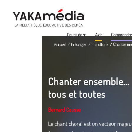
Menu
LA MÉDIATHÈQUE ÉDUC’ACTIVE DES CEMÉA
Coups de ♥
Agir
Comprendr
Aller
Accueil
Echanger
La culture
Chanter ens
au
contenu
principal
Chanter ensemble... 
tous et toutes
Bernard Causse
Le chant choral est un vecteur majeur