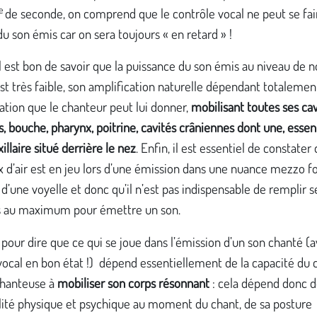
e
de seconde, on comprend que le contrôle vocal ne peut se fai
du son émis car on sera toujours « en retard » !
il est bon de savoir que la puissance du son émis au niveau de 
st très faible, son amplification naturelle dépendant totalemen
cation que le chanteur peut lui donner,
mobilisant toutes ses cav
s, bouche, pharynx, poitrine, cavités crâniennes dont une, essent
illaire situé derrière le nez
. Enfin, il est essentiel de constater
ux d’air est en jeu lors d’une émission dans une nuance mezzo f
 d’une voyelle et donc qu’il n’est pas indispensable de remplir s
au maximum pour émettre un son.
 pour dire que ce qui se joue dans l’émission d’un son chanté (
vocal en bon état !) dépend essentiellement de la capacité du
 chanteuse à
mobiliser son corps résonnant
: cela dépend donc d
ilité physique et psychique au moment du chant, de sa posture