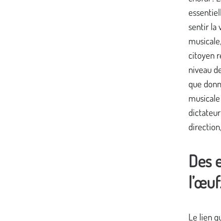
essentiel
sentir la 
musicale,
citoyen 
niveau de
que donne
musicale 
dictateu
direction
Des e
l’œuf
Le lien q