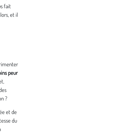
s fait
rs, et il
érimenter
oins peur
t,
 des
on ?
rée et de
itesse du
n