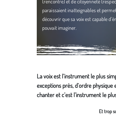
(rencontre) et de citoyenneté (respec
paraissaient inatteignables et perm
découvrir que sa voix est capable d’é
pouvait imaginer.
La voix est l’instrument le plus si
exceptions près, d’ordre physique e
chanter et c’est l’instrument le plu
Média secondaire
Et trop s