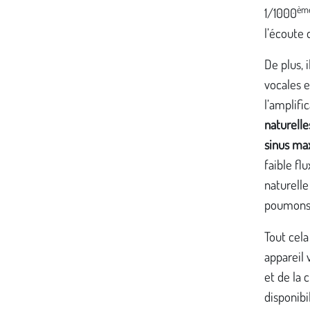
èm
1/1000
l’écoute 
De plus, 
vocales e
l’amplifi
naturelle
sinus max
faible fl
naturelle
poumons 
Tout cela
appareil 
et de la
disponib