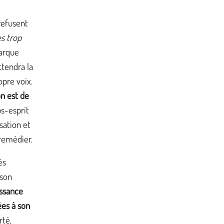
refusent
s trop
arque
tendra la
opre voix.
n est de
ps-esprit
sation et
 remédier.
és
 son
issance
ées à son
rté,