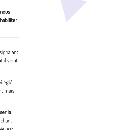
 nous
habiliter
signalant
 il vient
ilégié,
t mais !
ser la
 chant
ie, est