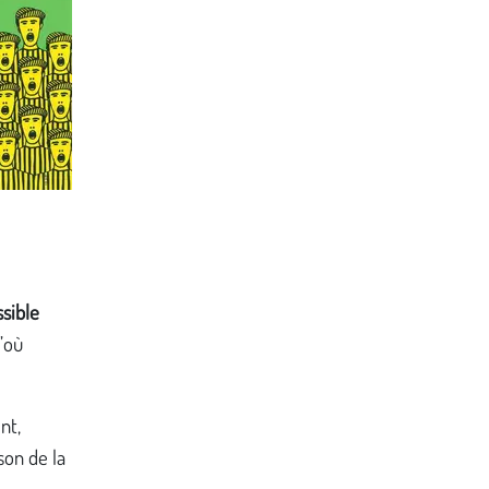
sible
d’où
nt,
on de la