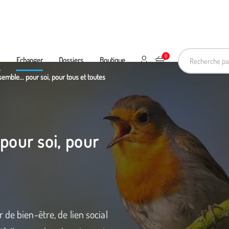
Recherche pa
0
Mon compte
Ajouter au panier
e
Echanger
Dossiers
Boutique
emble... pour soi, pour tous et toutes
pour soi, pour
 de bien-être, de lien social