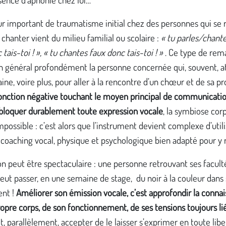
r important de traumatisme initial chez des personnes qui se 
 chanter vient du milieu familial ou scolaire :
« tu parles/chante
 tais-toi ! », « tu chantes faux donc tais-toi ! »
. Ce type de rem
n général profondément la personne concernée qui, souvent, at
ine, voire plus, pour aller à la rencontre d’un chœur et de sa pr
jonction négative touchant le moyen principal de communicatio
 bloquer durablement toute expression vocale
, la symbiose cor
possible : c’est alors que l’instrument devient complexe d’utili
n coaching vocal, physique et psychologique bien adapté pour y
on peut être spectaculaire : une personne retrouvant ses facult
eut passer, en une semaine de stage, du noir à la couleur dans
ent !
Améliorer son émission vocale, c’est approfondir la conna
opre corps, de son fonctionnement, de ses tensions toujours li
t, parallèlement, accepter de le laisser s’exprimer en toute libe