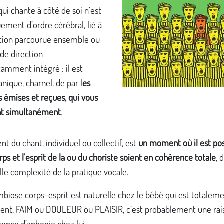
qui chante à côté de soi n’est
ement d’ordre cérébral, lié à
ition parcourue ensemble ou
de direction
amment intégré : il est
anique, charnel, de par l
es
s émises et reçues, qui vous
nt simultanément
.
 du chant, individuel ou collectif, est
un moment où il est pos
rps et l’esprit de la ou du choriste soient en cohérence totale
, 
lle complexité de la pratique vocale.
biose corps-esprit est naturelle chez le bébé qui est totaleme
ent, FAIM ou DOULEUR ou PLAISIR, c’est probablement une rais
sence d’aphonie chez lui…