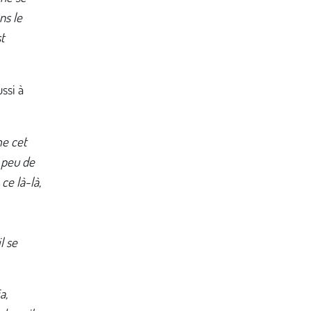
ns le
st
ussi à
me cet
 peu de
ce là-là,
l se
a,