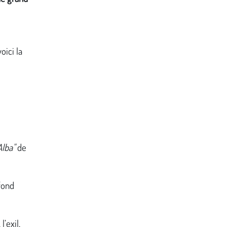
oici la
Alba"
de
fond
’exil,