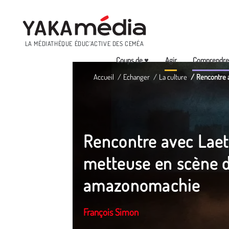
Menu
LA MÉDIATHÈQUE ÉDUC’ACTIVE DES CEMÉA
Coups de ♥
Agir
Comprendr
Aller
Accueil
Echanger
La culture
Rencontre 
au
contenu
principal
Rencontre avec Laet
metteuse en scène de
amazonomachie
François Simon