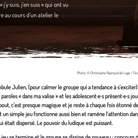
j’y suis, j’en suis » qui ont vu
e au cours d’un atelier le
Photo: © Christophe Raynaud de Lage / Fest
ule Julien, (pour calmer le groupe qui a tendance à s’exciter
 paroles « dans ma valise » et les adolescent·e·s présent·e·s jou
bout, c’est presque magique et je reste à chaque fois étonné d
un simple jeu fonctionne aussi bien et ramène l’attention dan
i était dispersé. Le pouvoir du ludique est puissant.
e jeu se termine et le groupe se dissipe de nouveau : concours 