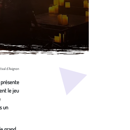
ival d'Avignon
) présente
ent le jeu
e
s un
de grand