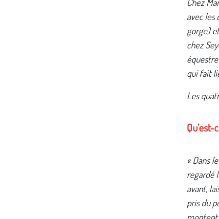
Chez Mari
avec les 
gorge) et
chez Seyd
équestre 
qui fait l
Les quatr
Qu’est-
« Dans le
regardé 
avant, la
pris du p
montent 