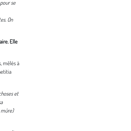
 pour se
tes. On
ire. Elle
s, mêlés à
etitia
 choses et
sa
s mûre)