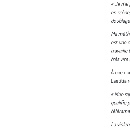
« Je n’ai
en scène,
doublag
Ma méthod
est une c
travaille
très vite
À une que
Laetitia 
« Mon ra
qualifie 
télérama,
La violen