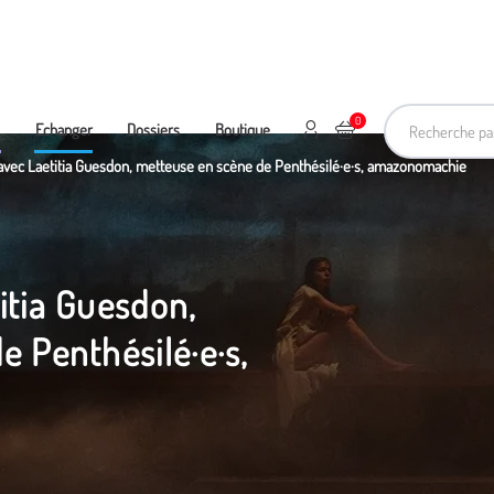
Recherche pa
0
Mon compte
Ajouter au panier
e
Echanger
Dossiers
Boutique
avec Laetitia Guesdon, metteuse en scène de Penthésilé·e·s, amazonomachie
itia Guesdon,
 Penthésilé·e·s,