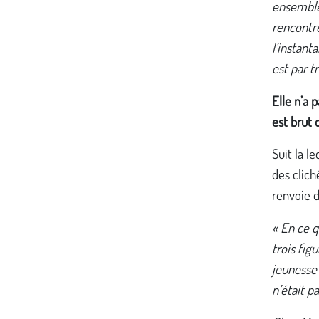
ensemble
rencontre
l’instant
est par t
Elle n’a 
est brut 
Suit la l
des clich
renvoie d
« En ce q
trois fig
jeunesse 
n’était pa