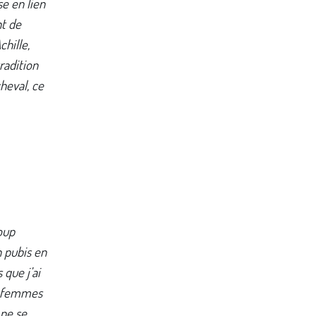
e en lien
nt de
chille,
radition
heval, ce
coup
 pubis en
 que j’ai
es femmes
 ne se