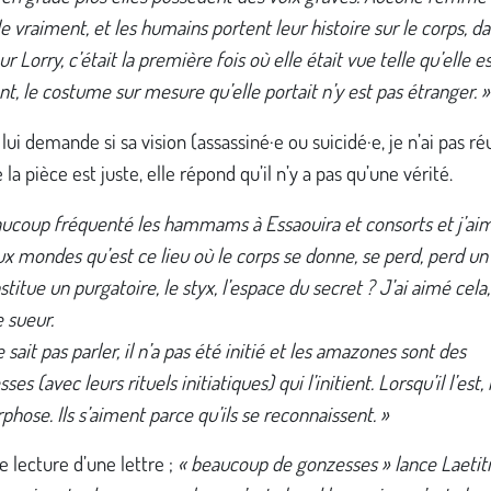
 vraiment, et les humains portent leur histoire sur le corps, da
r Lorry, c’était la première fois où elle était vue telle qu’elle e
t, le costume sur mesure qu’elle portait n’y est pas étranger. »
lui demande si sa vision (assassiné·e ou suicidé·e, je n’ai pas ré
 la pièce est juste, elle répond qu’il n’y a pas qu’une vérité.
eaucoup fréquenté les hammams à Essaouira et consorts et j’ai
x mondes qu’est ce lieu où le corps se donne, se perd, perd un
stitue un purgatoire, le styx, l’espace du secret ? J’ai aimé cela, 
e sueur.
e sait pas parler, il n’a pas été initié et les amazones sont des
es (avec leurs rituels initiatiques) qui l’initient. Lorsqu’il l’est, i
ose. Ils s’aiment parce qu’ils se reconnaissent. »
lecture d’une lettre ;
« beaucoup de gonzesses » lance Laetiti