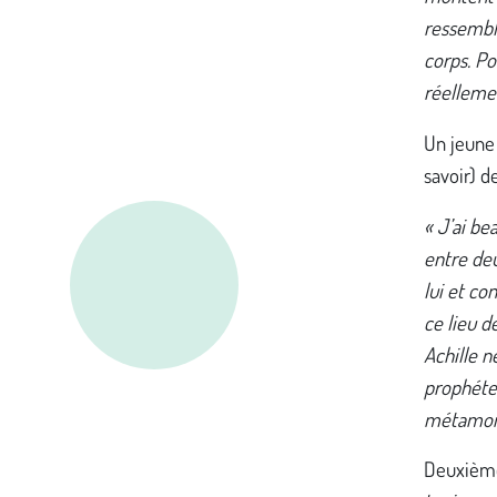
ressemble
corps. Pou
réellemen
Un jeune 
savoir) de
« J’ai b
entre deu
lui et con
ce lieu d
Achille n
prophétess
métamorph
Deuxième 