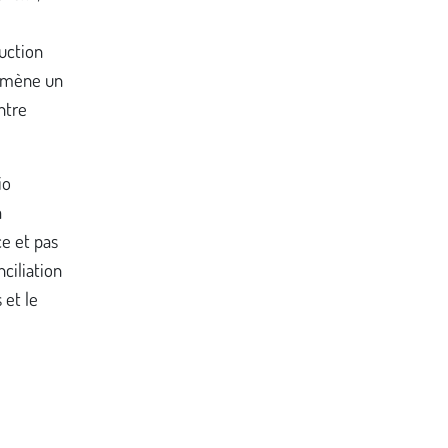
ruction
e mène un
entre
io
a
e et pas
ciliation
 et le