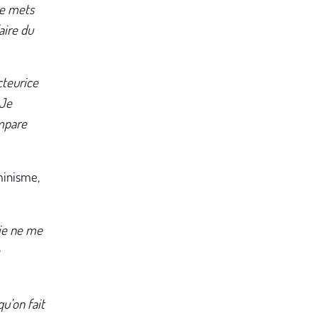
je mets
aire du
cteurice
 Je
empare
minisme,
 je ne me
qu’on fait