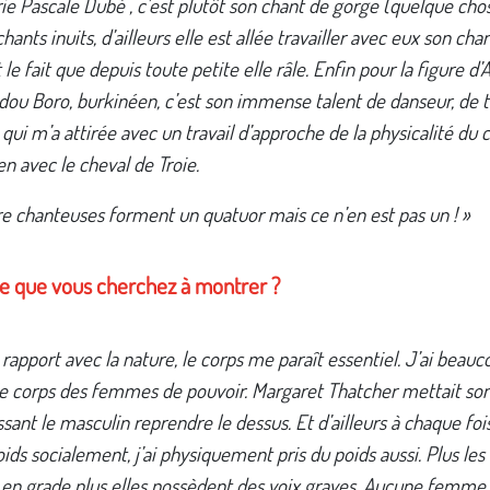
e Pascale Dubé , c’est plutôt son chant de gorge (quelque chos
chants inuits, d’ailleurs elle est allée travailler avec eux son cha
 le fait que depuis toute petite elle râle. Enfin pour la figure d’A
ou Boro, burkinéen, c’est son immense talent de danseur, de t
qui m’a attirée avec un travail d’approche de la physicalité du c
ien avec le cheval de Troie.
e chanteuses forment un quatuor mais ce n’en est pas un ! »
ce que vous cherchez à montrer ?
 rapport avec la nature, le corps me paraît essentiel. J’ai beau
le corps des femmes de pouvoir. Margaret Thatcher mettait son
issant le masculin reprendre le dessus. Et d’ailleurs à chaque fois
oids socialement, j’ai physiquement pris du poids aussi. Plus l
en grade plus elles possèdent des voix graves. Aucune femme