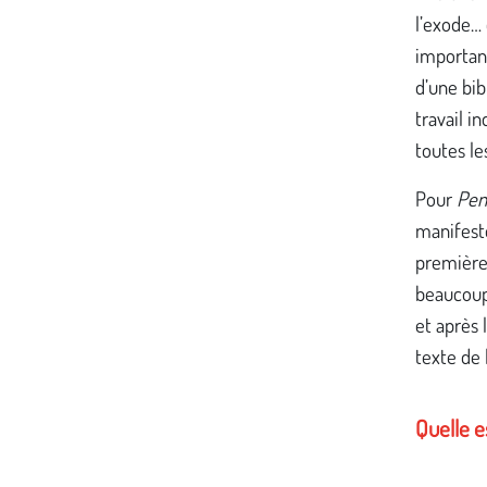
l’exode… 
important
d’une bi
travail i
toutes le
Pour
Pen
manifeste
première
beaucoup 
et après 
texte de l
Quelle e