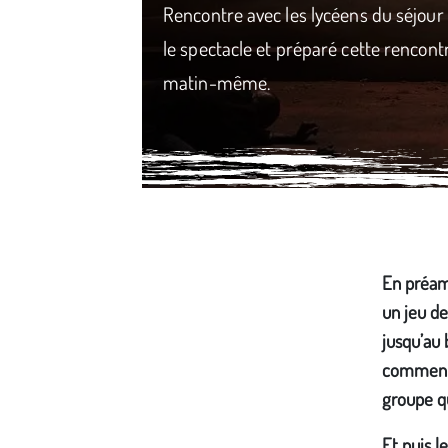
Rencontre avec les lycéens du séjour « 
le spectacle et préparé cette rencontr
matin-même.
Média secondaire
En préamb
un jeu de
jusqu’au 
comment 
groupe qu
Et puis l