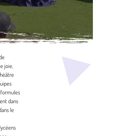
 de
e joie,
théâtre
quipes
 formules
lent dans
dans le
lycéens