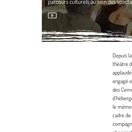
parcours culturels au sein des specta
Média secondaire
Depuis la
théâtre de
applaudir
engagé e
des Cemé
d’héberg
le même l
cadre de p
compagni