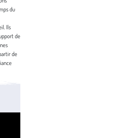
ons
emps du
l. Ils
upport de
nnes
partir de
biance