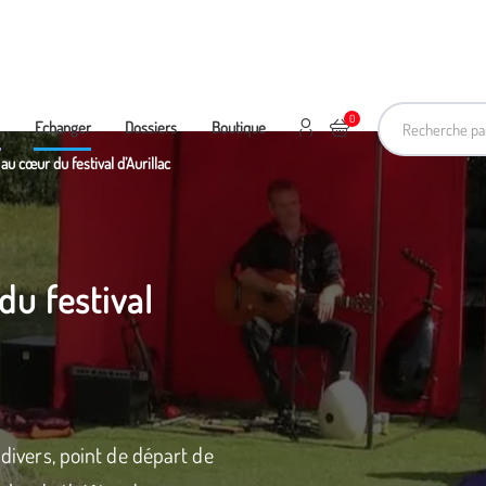
Recherche pa
0
Mon compte
Ajouter au panier
e
Echanger
Dossiers
Boutique
u cœur du festival d’Aurillac
u festival
 divers, point de départ de