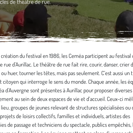
cles de théâtre de rue.
 création du festival en 1986, les Ceméa participent au festival
 rue d'Aurillac. Le théâtre de rue fait rire, courir, danser, crier d
 ou huer, tourner les têtes, mais pas seulement. C’est aussi un 
t citoyen qui interroge le sens du monde. Chaque année, les é
a d'Auvergne sont présentes à Aurillac pour proposer diverses
ement au sein de deux espaces de vie et d’accueil. Ceux-ci mê
ieu, groupes de jeunes relevant de structures spécialisées ou 
rojets de loisirs collectifs, familles et individuels, artistes des
es de passage et techniciens du spectacle, publics empêchés, 