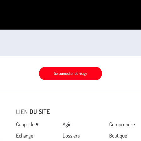
Se connecter et réagir
LIEN
DU SITE
Menu
Coups de ♥
Agir
Comprendre
Echanger
Dossiers
Boutique