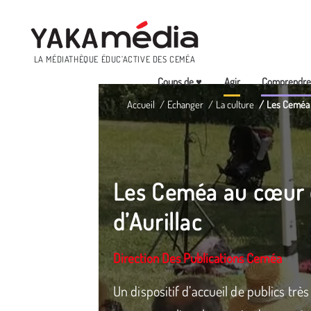
Menu
LA MÉDIATHÈQUE ÉDUC’ACTIVE DES CEMÉA
Coups de ♥
Agir
Comprendr
Aller
Accueil
Echanger
La culture
Les Ceméa a
au
contenu
principal
Les Ceméa au cœur d
d’Aurillac
Direction Des Publications Ceméa
Un dispositif d’accueil de publics très