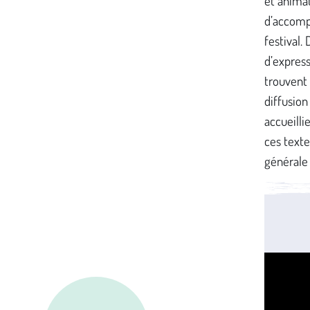
et anima
d’accomp
festival.
d’express
trouvent
diffusion
accueilli
ces texte
générale 