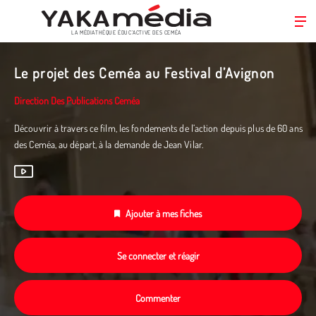
LA MÉDIATHÈQUE ÉDUC’ACTIVE DES CEMÉA
Aller
au
Le projet des Ceméa au Festival d’Avignon
contenu
principal
Direction Des Publications Ceméa
Découvrir à travers ce film, les fondements de l’action depuis plus de 60 ans
des Ceméa, au départ, à la demande de Jean Vilar.
Ajouter à mes fiches
Se connecter et réagir
Commenter