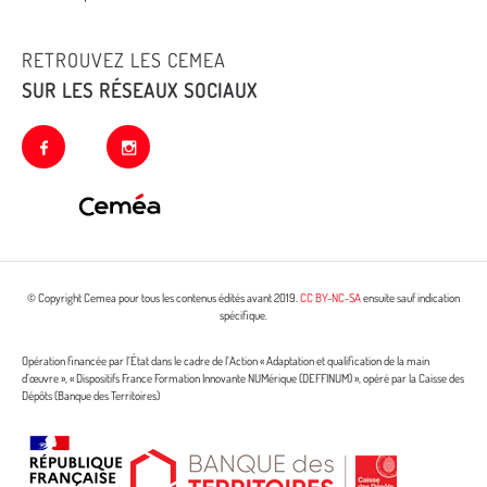
RETROUVEZ LES CEMEA
SUR LES RÉSEAUX SOCIAUX
facebook
instagram
© Copyright Cemea pour tous les contenus édités avant 2019.
CC BY-NC-SA
ensuite sauf indication
spécifique.
Opération financée par l’État dans le cadre de l’Action « Adaptation et qualification de la main
d’œuvre », « Dispositifs France Formation Innovante NUMérique (DEFFINUM) », opéré par la Caisse des
Dépôts (Banque des Territoires)