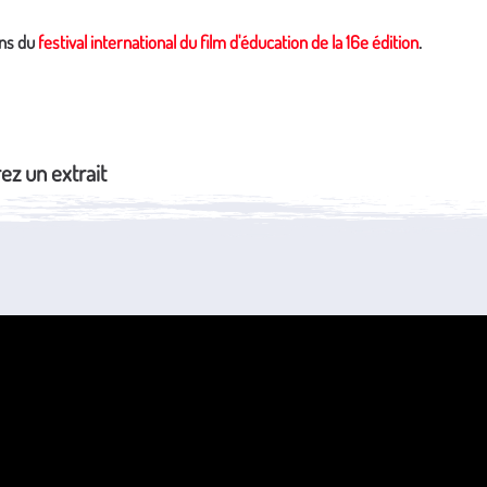
ons du
festival international du film d'éducation de la 16e édition
.
z un extrait