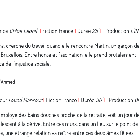
rice
Chloé Léonil
Fiction France
Durée
25'
Production
L'I
I
I
I
ans, cherche du travail quand elle rencontre Martin, un garçon d
 Bruxellois. Entre honte et fascination, elle prend brutalement
e de l’injustice sociale.
d'Ahmed
teur
Foued Mansour
Fiction France
Durée
30'
Production
Of
I
I
I
ployé des bains douches proche de la retraite, voit un jour d
lescent à la dérive. Entre ces murs, dans un lieu sur le point de
re, une étrange relation va naître entre ces deux âmes fêlées.