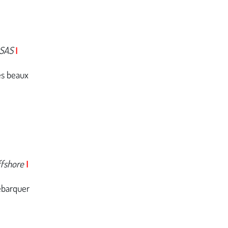
NSAS
I
es beaux
fshore
I
ébarquer