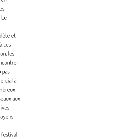
es
« Le
lète et
à ces
on, les
ncontrer
u pas
ercial à
ombreux
seaux aux
tives
toyens
 festival