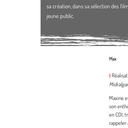
sa création, dans sa sélection des f
jeune public.
Max
Média secondaire
Réalisat
I
Midralga
Maxine e
son enth
en CDI, t
rappeler 