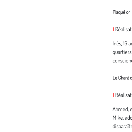
Plaqué or
Réalisat
I
Inès, 16 
quartiers
conscienc
Le Chant 
Réalisa
I
Ahmed, em
Mike, ado
disparaît