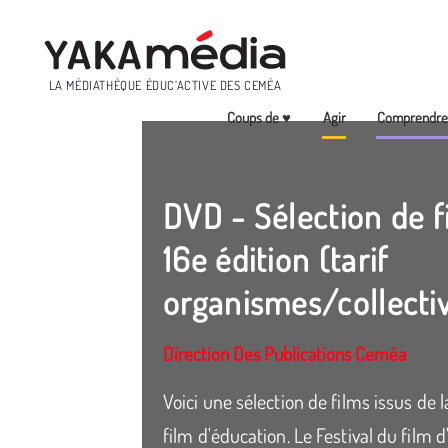
Menu
LA MÉDIATHÈQUE ÉDUC’ACTIVE DES CEMÉA
Coups de ♥
Agir
Comprendr
Aller
au
contenu
DVD - Sélection de f
principal
16e édition (tarif
organismes/collectiv
Direction Des Publications Ceméa
Voici une sélection de films issus de 
film d'éducation. Le Festival du fil