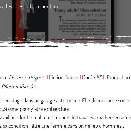
ilms destinés notamment au
rice
Florence Hugues
Fiction France
Durée
18'
Production
I
I
I
r (Marmitafilms)
I
st en stage dans un garage automobile. Elle donne toute son é
ousiasme pour y être embauchée
ravaillant dur. La réalité du monde du travail va malheureuseme
à sa condition : être une femme dans un milieu d’hommes...