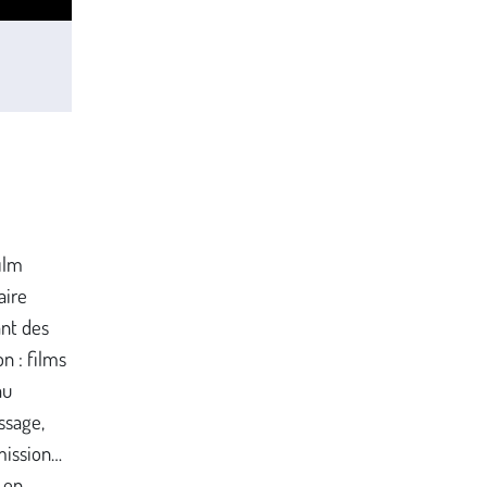
film
aire
ant des
n : films
au
ssage,
mission…
 en