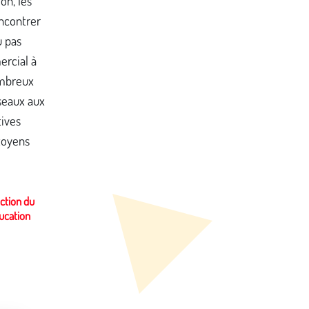
on, les
ncontrer
u pas
ercial à
ombreux
seaux aux
tives
toyens
ection du
ducation