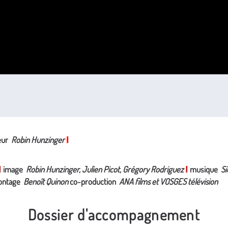
teur
Robin Hunzinger
I
image
Robin Hunzinger, Julien Picot, Grégory Rodriguez
musique
Si
I
I
ntage
Benoît Quinon
co-production
ANA films et VOSGES télévision
Dossier d'accompagnement