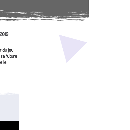
2019
r du jeu
 sa future
e le