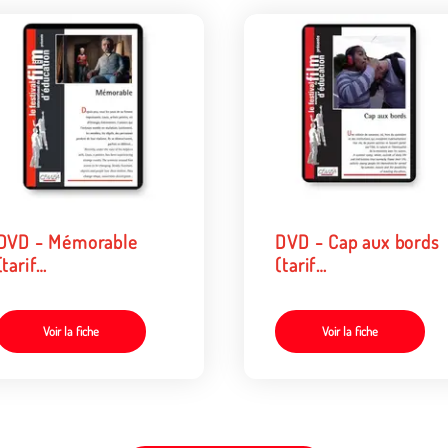
DVD - Mémorable
DVD - Cap aux bords
(tarif
(tarif
collectivités/organismes)
collectivités/organis
Voir la fiche
Voir la fiche