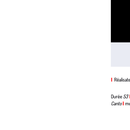
Réalisa
I
Durée
53
'
Canto
mo
I