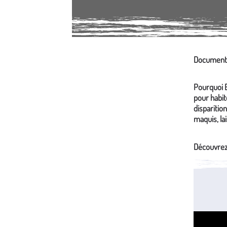
Documentai
Média secondaire
Pourquoi E
pour habit
disparitio
maquis, lai
Découvrez 