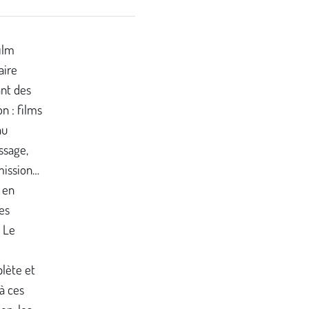
film
aire
ant des
n : films
au
ssage,
mission…
 en
es
« Le
lète et
à ces