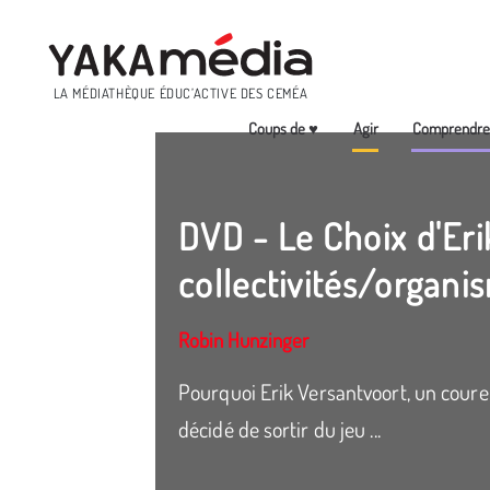
Menu
LA MÉDIATHÈQUE ÉDUC’ACTIVE DES CEMÉA
Coups de ♥
Agir
Comprendr
Aller
au
contenu
DVD - Le Choix d'Erik
principal
collectivités/organi
Robin Hunzinger
Pourquoi Erik Versantvoort, un coureu
décidé de sortir du jeu ...