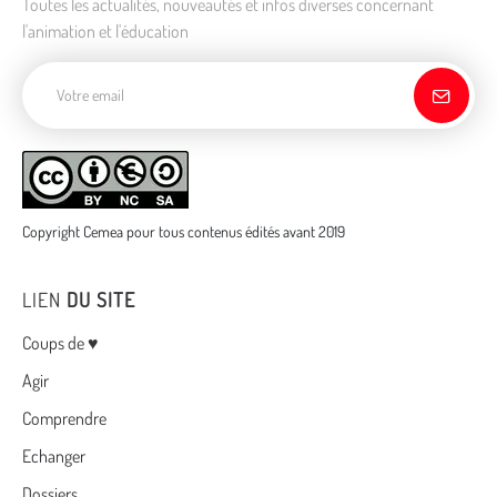
Toutes les actualités, nouveautés et infos diverses concernant
l'animation et l'éducation
Adresse de courriel
Copyright Cemea pour tous contenus édités avant 2019
LIEN
DU SITE
Menu
Coups de ♥
Agir
Comprendre
Echanger
Dossiers