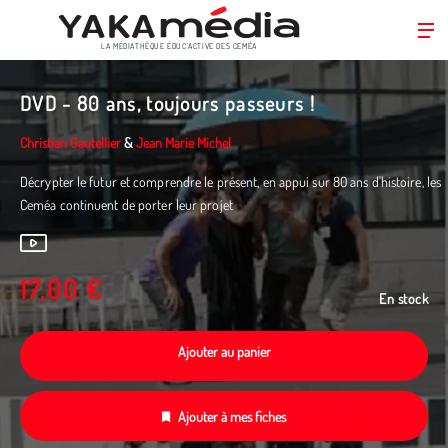
LA MÉDIATHÈQUE ÉDUC’ACTIVE DES CEMÉA
Aller
au
DVD - 80 ans, toujours passeurs !
contenu
principal
Christian Gautellier
&
Jean Marie Michel
Décrypter le futur et comprendre le présent, en appui sur 80 ans d'histoire, les
Ceméa continuent de porter leur projet
17,00 €
En stock
Ajouter au panier
Ajouter à mes fiches