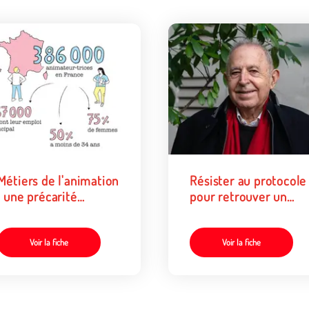
Métiers de l'animation
Résister au protocole
: une précarité
pour retrouver un
structurelle
espace de liberté
dans nos métiers.
Entretien avec Rolan
Voir la fiche
Voir la fiche
Gori