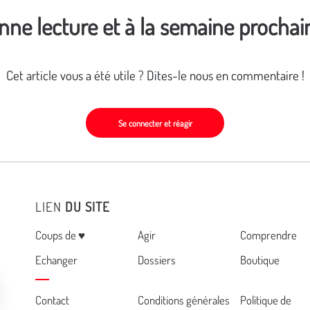
nne lecture et à la semaine prochain
Cet article vous a été utile ? Dites-le nous en commentaire !
Se connecter et réagir
LIEN
DU SITE
Menu
Coups de ♥
Agir
Comprendre
Echanger
Dossiers
Boutique
Cemea
Contact
Conditions générales
Politique de