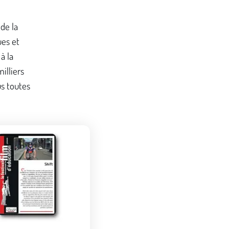
 de la
ues et
à la
illiers
us toutes