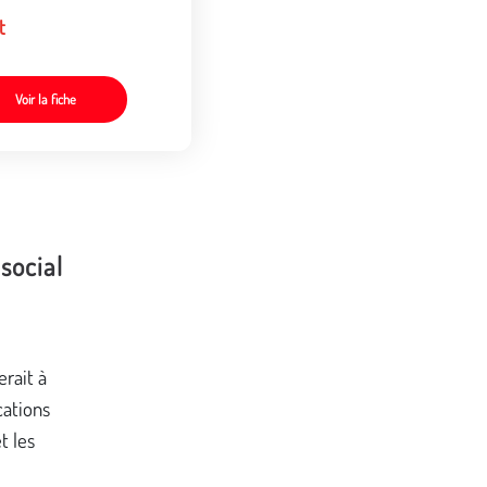
t
Voir la fiche
 social
erait à
cations
t les