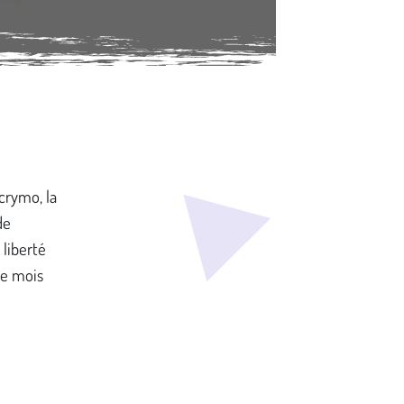
crymo, la
de
 liberté
 le mois