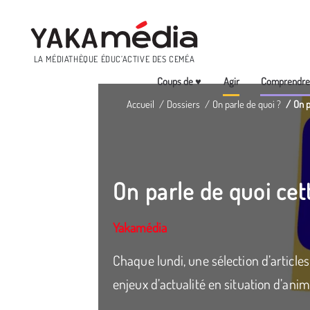
Menu
LA MÉDIATHÈQUE ÉDUC’ACTIVE DES CEMÉA
Coups de ♥
Agir
Comprendr
Aller
Accueil
Dossiers
On parle de quoi ?
On p
au
contenu
principal
On parle de quoi ce
Yakamédia
Chaque lundi, une sélection d’article
enjeux d’actualité en situation d’anim