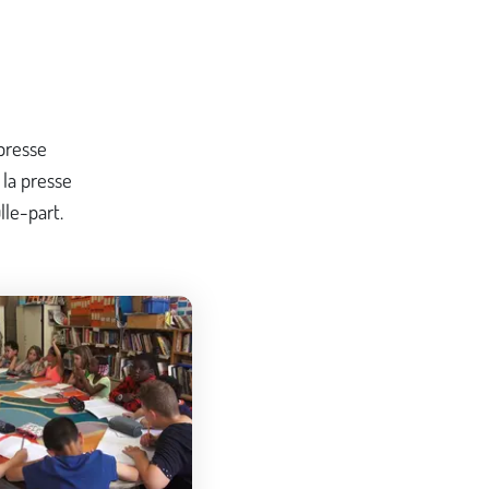
 presse
 la presse
lle-part.