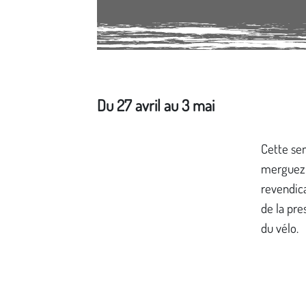
Du 27 avril au 3 mai
Média secondaire
Cette sem
merguez e
revendica
de la pre
du vélo.