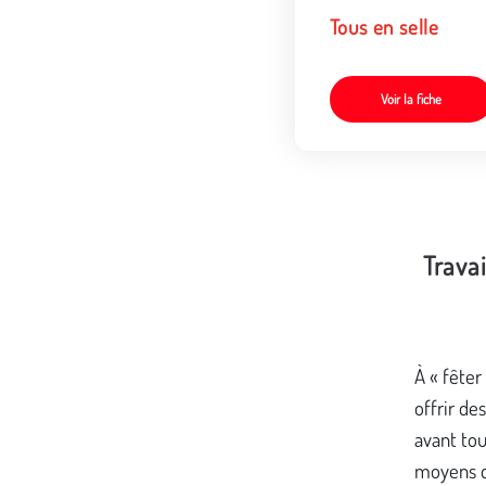
Tous en selle
Voir la fiche
Travai
À « fêter
offrir de
avant tou
moyens d