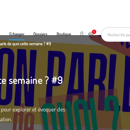
Recherche pa
0
Mon compte
Ajouter au panier
e
Echanger
Dossiers
Boutique
arle de quoi cette semaine ? #9
tte semaine ? #9
s pour explorer et évoquer des
ation.