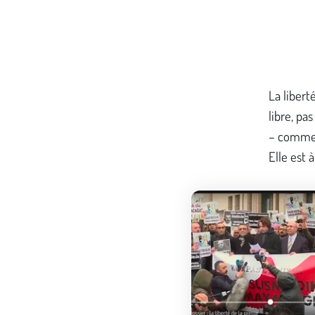
La libert
libre, pa
– comme l
Elle est à