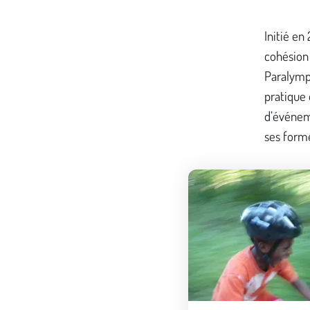
Initié en
cohésion 
Paralympi
pratique 
d’événeme
ses formes