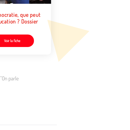
ocratie, que peut
ucation ? Dossier
Voir la fiche
"On parle