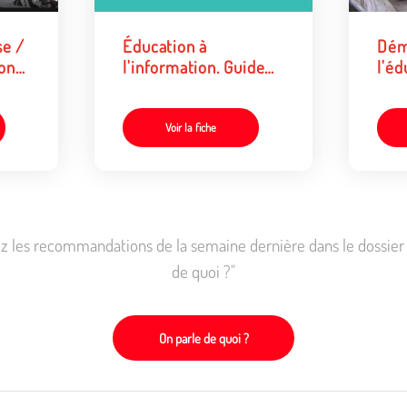
se /
Éducation à
Dém
ion
l'information. Guide
l'éd
pratique
Voir la fiche
z les recommandations de la semaine dernière dans le dossier 
de quoi ?"
On parle de quoi ?