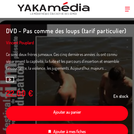
LA MÉDIATHÈQUE ÉDUC’ACTIVE DES CEMÉA
Aller
au
DVD - Pas comme des loups (tarif particulier)
contenu
principal
Vincent Pouplard
Ce sont deux frères jumeaux. Ces cinq dernières années ils ont connu
séparément la captivité, la fuite et les parcours d'insertion et ensemble
l'insouciance, la violence, les jugements. Aujourd'hui majeurs ...
22,00 €
En stock
Ajouter au panier
Ajouter à mes fiches