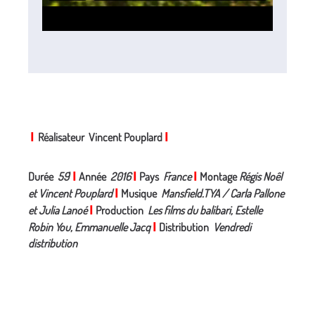
I
Réalisateur Vincent Pouplard
I
Durée
59
'
I
Année
2016
I
Pays
France
I
Montage
Régis Noêl
et Vincent Pouplard
I
Musique
Mansfield.TYA / Carla Pallone
et Julia Lanoé
I
Production
Les films du balibari, Estelle
Robin You, Emmanuelle Jacq
I
Distribution
Vendredi
distribution