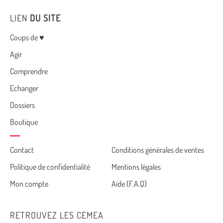
LIEN
DU SITE
Menu
Coups de ♥
Agir
Comprendre
Echanger
Dossiers
Boutique
Cemea
Contact
Conditions générales de ventes
Politique de confidentialité
Mentions légales
footer
Mon compte
Aide (F.A.Q)
RETROUVEZ LES CEMEA