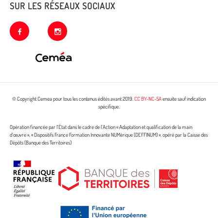
SUR LES RÉSEAUX SOCIAUX
facebook
instagram
© Copyright Cemea pour tous les contenus édités avant 2019.
CC BY-NC-SA
ensuite sauf indication
spécifique.
Opération financée par l’État dans le cadre de l’Action « Adaptation et qualification de la main
d’œuvre », « Dispositifs France Formation Innovante NUMérique (DEFFINUM) », opéré par la Caisse des
Dépôts (Banque des Territoires)