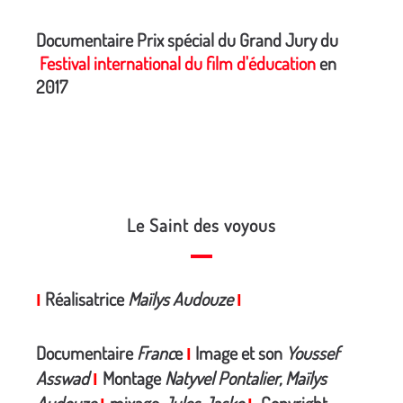
Documentaire Prix spécial du Grand Jury du
Festival international du film d'éducation
en
2017
Le Saint des voyous
Réalisatrice
Maïlys Audouze
I
I
Documentaire
Franc
e
Image et son
Youssef
I
Asswad
Montage
Natyvel Pontalier, Maïlys
I