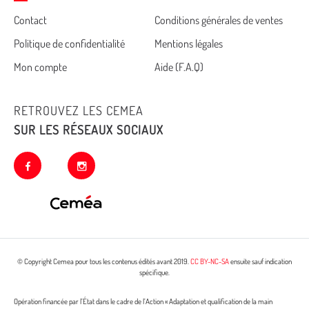
Cemea
Contact
Conditions générales de ventes
Politique de confidentialité
Mentions légales
footer
Mon compte
Aide (F.A.Q)
RETROUVEZ LES CEMEA
SUR LES RÉSEAUX SOCIAUX
facebook
instagram
© Copyright Cemea pour tous les contenus édités avant 2019.
CC BY-NC-SA
ensuite sauf indication
spécifique.
Opération financée par l’État dans le cadre de l’Action « Adaptation et qualification de la main