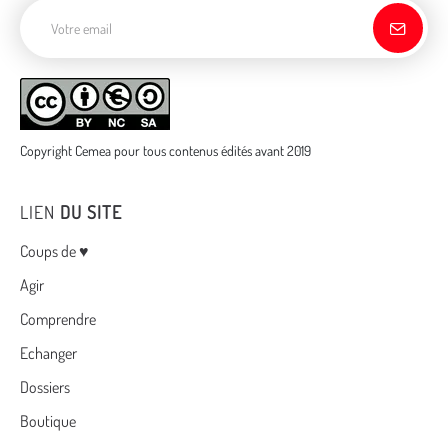
Adresse de courriel
Copyright Cemea pour tous contenus édités avant 2019
LIEN
DU SITE
Menu
Coups de ♥
Agir
Comprendre
Echanger
Dossiers
Boutique