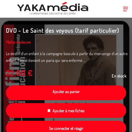
LA MÉDIATHÈQUE ÉDUC’ACTIVE DES CEMÉA
Aller
au
DVD - Le Saint des voyous (tarif particulier)
contenu
principal
Maïlys Audouze
Le destin d’un enfant à la campagne bascule à partir du mensonge d’un autre
enfant. Pascal devient un paria qui sera enfermé ...
22,00 €
En stock
Ajouter au panier
Ajouter à mes fiches
Se connecter et réagir