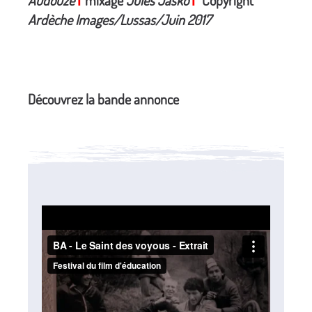
Audouze
mixage
Jules Jasko
Copyright
I
I
Ardèche Images/Lussas/Juin 2017
Découvrez la bande annonce