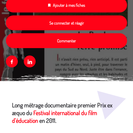
Ajouter à mes fiches
Se connecter et réagir
Commenter
Facebook
Linkedin
Média secondaire
Long métrage documentaire premier Prix ex
æquo du
Festival international du film
d'éducation
en 2011.