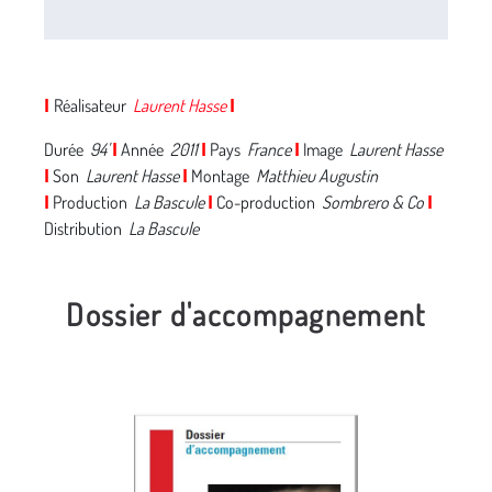
Réalisateur
Laurent Hasse
I
I
Durée
94'
Année
2011
Pays
France
Image
Laurent Hasse
I
I
I
Son
Laurent Hasse
Montage
Matthieu Augustin
I
I
Production
La Bascule
Co-production
Sombrero & Co
I
I
I
Distribution
La Bascule
Dossier d'accompagnement