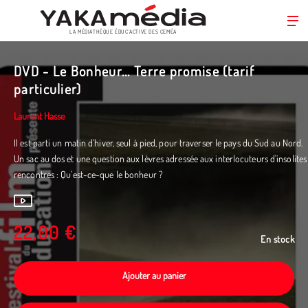
LA MÉDIATHÈQUE ÉDUC’ACTIVE DES CEMÉA
Aller
au
DVD - Le Bonheur... Terre promise (tarif
contenu
particulier)
principal
Laurent Hasse
Il est parti un matin d'hiver, seul à pied, pour traverser le pays du Sud au Nord.
Un sac au dos et une question aux lèvres adressée aux interlocuteurs d'insolites
rencontres : Qu'est-ce-que le bonheur ?
22,00 €
En stock
Ajouter au panier