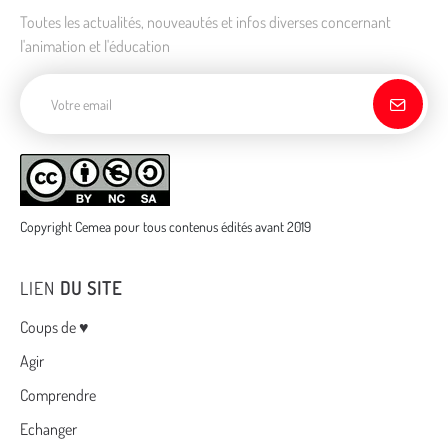
Toutes les actualités, nouveautés et infos diverses concernant
l'animation et l'éducation
Adresse de courriel
Copyright Cemea pour tous contenus édités avant 2019
LIEN
DU SITE
Menu
Coups de ♥
Agir
Comprendre
Echanger