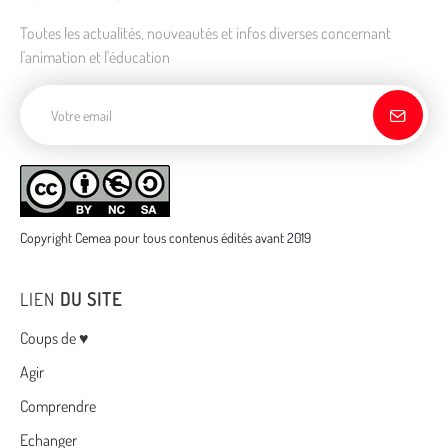
Toutes les actualités, nouveautés et infos diverses concernant
l'animation et l'éducation
Adresse de courriel
Copyright Cemea pour tous contenus édités avant 2019
LIEN
DU SITE
Menu
Coups de ♥
Agir
Comprendre
Echanger