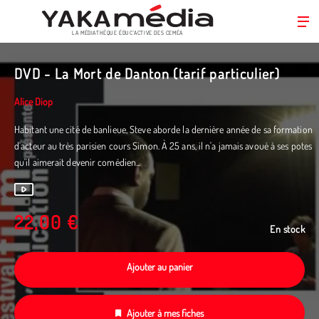
LA MÉDIATHÈQUE ÉDUC’ACTIVE DES CEMÉA
Aller
au
DVD - La Mort de Danton (tarif particulier)
contenu
principal
Alice Diop
Habitant une cité de banlieue, Steve aborde la dernière année de sa formation
d'acteur au très parisien cours Simon. À 25 ans, il n'a jamais avoué à ses potes
qu'il aimerait devenir comédien...
22,00 €
En stock
Ajouter au panier
Ajouter à mes fiches