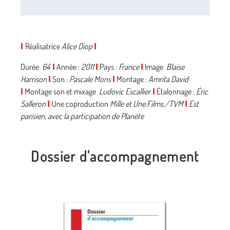
Réalisatrice
Alice Diop
I
I
Durée
64
'
Année :
2011
Pays :
France
Image
Blaise
I
I
I
Harrison
Son :
Pascale Mons
Montage :
Amrita David
I
I
Montage son et mixage
Ludovic Escallier
Étalonnage :
Éric
I
I
Salleron
Une coproduction
Mille et Une.Films./TVM
Est
I
I
parisien, avec la participation de Planète
Dossier d'accompagnement