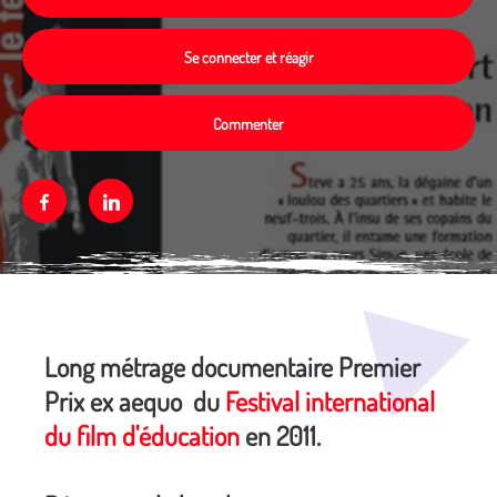
Se connecter et réagir
Commenter
Facebook
Linkedin
Média secondaire
Long métrage documentaire Premier
Prix ex aequo du
Festival international
du film d'éducation
en 2011.